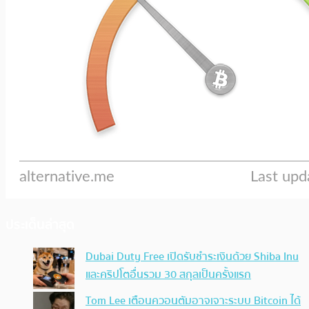
ประเด็นล่าสุด
Dubai Duty Free เปิดรับชำระเงินด้วย Shiba Inu
และคริปโตอื่นรวม 30 สกุลเป็นครั้งแรก
Tom Lee เตือนควอนตัมอาจเจาะระบบ Bitcoin ได้