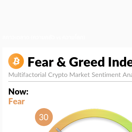
สภาวะตลาด (ความกลัว vs ความโลภ)