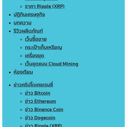
ราคา Ripple (XRP)
ปฏิทินเศรษฐกิจ
บทความ
รีวิวผลิตภัณฑ์
เว็บซื้อขาย
กระเป๋าเก็บเหรียญ
เครื่องขุด
เว็บขุดแบบ Cloud Mining
ห้องเรียน
ข่าวคริปโตเคอเรนซี่
ข่าว Bitcoin
ข่าว Ethereum
ข่าว Binance Coin
ข่าว Dogecoin
ข่าว Ripple (XRP)