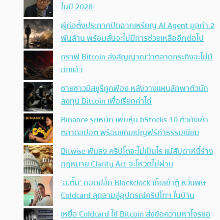
ในปี 2028
ผู้ก่อตั้งประกาศปิดฉากเหรียญ AI Agent มูลค่า 2
พันล้าน พร้อมลั่นจะไม่มีการช่วยเหลืออีกต่อไป
กราฟ Bitcoin ส่งสัญญาณว่าตลาดกระทิงจะไม่มี
อีกแล้ว
ชายชาวมิสซูรีถูกฟ้อง หลังวางแผนลักพาตัวนัก
ลงทุน Bitcoin เพื่อเรียกค่าไถ่
Binance รุกหนัก เพิ่มหุ้น bStocks 10 ตัวดังเข้า
ตลาดสปอต พร้อมแคมเปญฟรีค่าธรรมเนียม
Bitwise ฟันธง คริปโตจะไม่เป็นไร แม้สัปดาห์นี้ร่าง
กฎหมาย Clarity Act จะโหวตไม่ผ่าน
‘อ.ตั๊ม’ ถอดปลั้ก Blockclock เก็บเข้าตู้ หวั่นพิษ
Coldcard ลุกลามสู่อุปกรณ์คริปโทฯ ในบ้าน
เหยื่อ Coldcard ใช้ Bitcoin ส่งข้อความหาโจรขอ