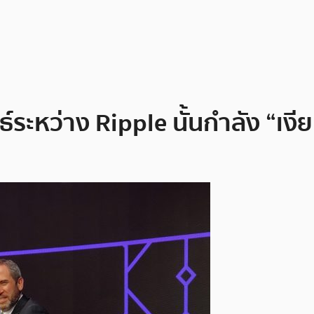
ะหว่าง Ripple นั้นกำลัง “เง