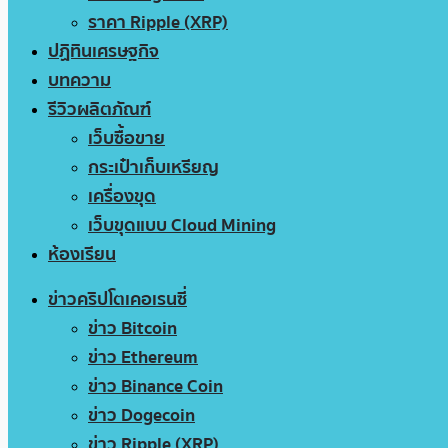
ราคา Ripple (XRP)
ปฏิทินเศรษฐกิจ
บทความ
รีวิวผลิตภัณฑ์
เว็บซื้อขาย
กระเป๋าเก็บเหรียญ
เครื่องขุด
เว็บขุดแบบ Cloud Mining
ห้องเรียน
ข่าวคริปโตเคอเรนซี่
ข่าว Bitcoin
ข่าว Ethereum
ข่าว Binance Coin
ข่าว Dogecoin
ข่าว Ripple (XRP)