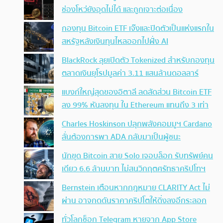
ช่องโหว่ยังอุดไม่ได้ และถูกเจาะต่อเนื่อง
กองทุน Bitcoin ETF เจ๊งและปิดตัวเป็นแห่งแรกใน
สหรัฐหลังเงินทุนไหลออกไปฝั่ง AI
BlackRock ลุยเปิดตัว Tokenized สำหรับกองทุน
ตลาดเงินยุโรปมูลค่า 3.11 แสนล้านดอลลาร์
แบงก์ใหญ่สุดของอิตาลี ลดสัดส่วน Bitcoin ETF
ลง 99% หันลงทุน ใน Ethereum แทนถึง 3 เท่า
Charles Hoskinson ปลุกพลังคอมมูฯ Cardano
ลั่นต้องการพา ADA กลับมาเป็นผู้ชนะ
นักขุด Bitcoin สาย Solo เจอบล็อก รับทรัพย์คน
เดียว 6.6 ล้านบาท ไม่สนวิกฤตศรัทธาคริปโทฯ
Bernstein เตือนหากกฎหมาย CLARITY Act ไม่
ผ่าน อาจกดดันราคาคริปโตให้ดิ่งลงอีกระลอก
ทั่วโลกช็อก Telegram หายจาก App Store