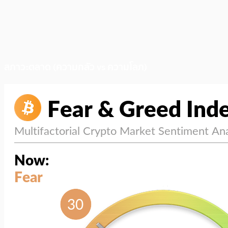
สภาวะตลาด (ความกลัว vs ความโลภ)