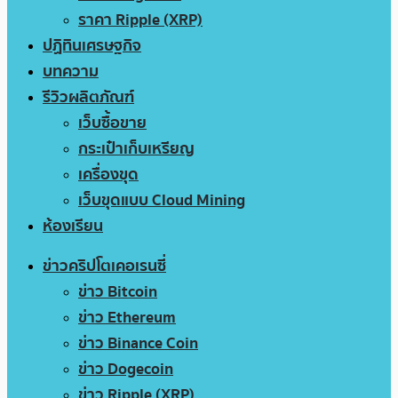
ราคา Ripple (XRP)
ปฏิทินเศรษฐกิจ
บทความ
รีวิวผลิตภัณฑ์
เว็บซื้อขาย
กระเป๋าเก็บเหรียญ
เครื่องขุด
เว็บขุดแบบ Cloud Mining
ห้องเรียน
ข่าวคริปโตเคอเรนซี่
ข่าว Bitcoin
ข่าว Ethereum
ข่าว Binance Coin
ข่าว Dogecoin
ข่าว Ripple (XRP)