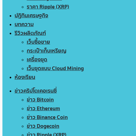
ราคา Ripple (XRP)
ปฏิทินเศรษฐกิจ
บทความ
รีวิวผลิตภัณฑ์
เว็บซื้อขาย
กระเป๋าเก็บเหรียญ
เครื่องขุด
เว็บขุดแบบ Cloud Mining
ห้องเรียน
ข่าวคริปโตเคอเรนซี่
ข่าว Bitcoin
ข่าว Ethereum
ข่าว Binance Coin
ข่าว Dogecoin
ข่าว Ripple (XRP)