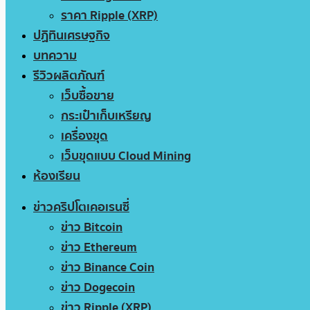
ราคา Ripple (XRP)
ปฏิทินเศรษฐกิจ
บทความ
รีวิวผลิตภัณฑ์
เว็บซื้อขาย
กระเป๋าเก็บเหรียญ
เครื่องขุด
เว็บขุดแบบ Cloud Mining
ห้องเรียน
ข่าวคริปโตเคอเรนซี่
ข่าว Bitcoin
ข่าว Ethereum
ข่าว Binance Coin
ข่าว Dogecoin
ข่าว Ripple (XRP)