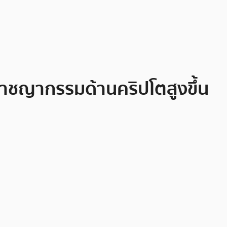
อาชญากรรมด้านคริปโตสูงขึ้น