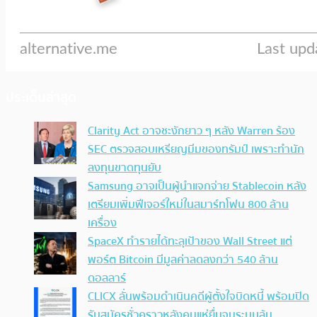
ประเด็นล่าสุด
Clarity Act อาจชะงักยาว ๆ หลัง Warren ร้อง
SEC ตรวจสอบเหรียญมีมของทรัมป์ เพราะทำนัก
ลงทุนขาดทุนยับ
Samsung อาจเป็นผู้นำแจกจ่าย Stablecoin หลัง
เตรียมเพิ่มฟีเจอร์ใหม่ในสมาร์ทโฟน 800 ล้าน
เครื่อง
SpaceX ทำรายได้ทะลุเป้าของ Wall Street แต่
พอร์ต Bitcoin มีมูลค่าลดลงกว่า 540 ล้าน
ดอลลาร์
CLICX ลั่นพร้อมดำเนินคดีผู้ตั้งใจบิดหนี้ พร้อมปิด
รับสมัครชั่วคราวหลังคนแห่ยื่นจนระบบล้น