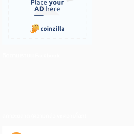
ติดตามเราบน Facebook
สภาวะตลาด (ความกลัว vs ความโลภ)