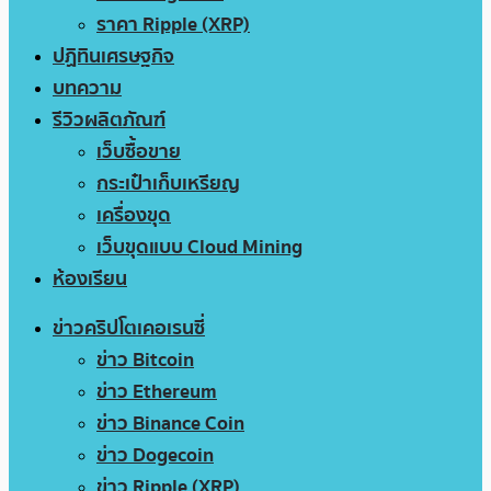
ราคา Ripple (XRP)
ปฏิทินเศรษฐกิจ
บทความ
รีวิวผลิตภัณฑ์
เว็บซื้อขาย
กระเป๋าเก็บเหรียญ
เครื่องขุด
เว็บขุดแบบ Cloud Mining
ห้องเรียน
ข่าวคริปโตเคอเรนซี่
ข่าว Bitcoin
ข่าว Ethereum
ข่าว Binance Coin
ข่าว Dogecoin
ข่าว Ripple (XRP)