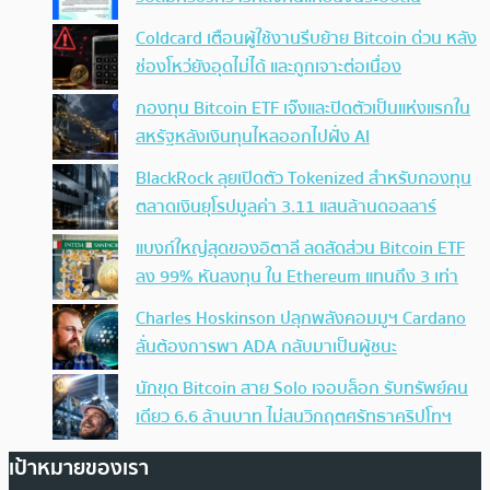
Coldcard เตือนผู้ใช้งานรีบย้าย Bitcoin ด่วน หลัง
ช่องโหว่ยังอุดไม่ได้ และถูกเจาะต่อเนื่อง
กองทุน Bitcoin ETF เจ๊งและปิดตัวเป็นแห่งแรกใน
สหรัฐหลังเงินทุนไหลออกไปฝั่ง AI
BlackRock ลุยเปิดตัว Tokenized สำหรับกองทุน
ตลาดเงินยุโรปมูลค่า 3.11 แสนล้านดอลลาร์
แบงก์ใหญ่สุดของอิตาลี ลดสัดส่วน Bitcoin ETF
ลง 99% หันลงทุน ใน Ethereum แทนถึง 3 เท่า
Charles Hoskinson ปลุกพลังคอมมูฯ Cardano
ลั่นต้องการพา ADA กลับมาเป็นผู้ชนะ
นักขุด Bitcoin สาย Solo เจอบล็อก รับทรัพย์คน
เดียว 6.6 ล้านบาท ไม่สนวิกฤตศรัทธาคริปโทฯ
เป้าหมายของเรา