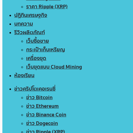
ราคา Ripple (XRP)
ปฏิทินเศรษฐกิจ
บทความ
รีวิวผลิตภัณฑ์
เว็บซื้อขาย
กระเป๋าเก็บเหรียญ
เครื่องขุด
เว็บขุดแบบ Cloud Mining
ห้องเรียน
ข่าวคริปโตเคอเรนซี่
ข่าว Bitcoin
ข่าว Ethereum
ข่าว Binance Coin
ข่าว Dogecoin
ข่าว Ripple (XRP)