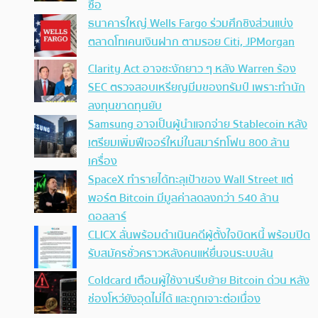
ซื้อ
ธนาคารใหญ่ Wells Fargo ร่วมศึกชิงส่วนแบ่ง
ตลาดโทเคนเงินฝาก ตามรอย Citi, JPMorgan
Clarity Act อาจชะงักยาว ๆ หลัง Warren ร้อง
SEC ตรวจสอบเหรียญมีมของทรัมป์ เพราะทำนัก
ลงทุนขาดทุนยับ
Samsung อาจเป็นผู้นำแจกจ่าย Stablecoin หลัง
เตรียมเพิ่มฟีเจอร์ใหม่ในสมาร์ทโฟน 800 ล้าน
เครื่อง
SpaceX ทำรายได้ทะลุเป้าของ Wall Street แต่
พอร์ต Bitcoin มีมูลค่าลดลงกว่า 540 ล้าน
ดอลลาร์
CLICX ลั่นพร้อมดำเนินคดีผู้ตั้งใจบิดหนี้ พร้อมปิด
รับสมัครชั่วคราวหลังคนแห่ยื่นจนระบบล้น
Coldcard เตือนผู้ใช้งานรีบย้าย Bitcoin ด่วน หลัง
ช่องโหว่ยังอุดไม่ได้ และถูกเจาะต่อเนื่อง