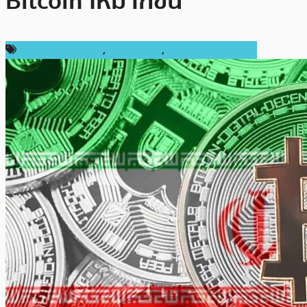
Bitcoin ให้มากขึ้น
กฎหมายและรัฐบาล
,
ข่าว Bitcoin
,
ข่าวคริปโตเคอเรนซี่