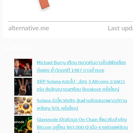
ประเด็นล่าสุด
Michael Burry เตือน ตลาดหุ้นอาจใกล้พีคเสี่ยง
ดิ่งแรง ย้ำวิกฤตปี 1987 อาจซ้ำรอย
XRP-Solana หลบไป : ส่อง 3 Altcoins ฉายแวว
เด่น ส่งสัญญาณเตรียม Breakout ครั้งใหญ่
Solana จ่อโหวตจริง ลุ้นผ่านข้อเสนอเผาอุปทาน
เหรียญ SOL ครั้งใหญ่
Glassnode เปิดข้อมูล On-Chain ชี้แนวรับสำคัญ
Bitcoin อยู่โซน $63,000 เจ้ามือ-รายย่อยแห่ช้อน