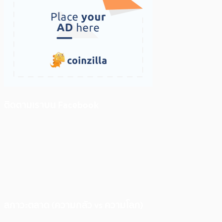
ติดตามเราบน Facebook
สภาวะตลาด (ความกลัว vs ความโลภ)