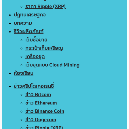
ราคา Ripple (XRP)
ปฏิทินเศรษฐกิจ
บทความ
รีวิวผลิตภัณฑ์
เว็บซื้อขาย
กระเป๋าเก็บเหรียญ
เครื่องขุด
เว็บขุดแบบ Cloud Mining
ห้องเรียน
ข่าวคริปโตเคอเรนซี่
ข่าว Bitcoin
ข่าว Ethereum
ข่าว Binance Coin
ข่าว Dogecoin
ข่าว Ripple (XRP)