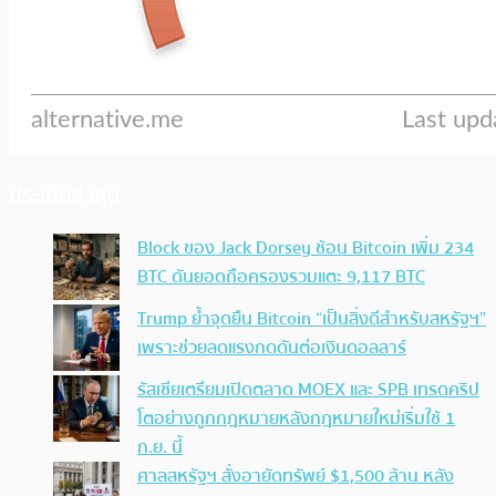
ประเด็นล่าสุด
Block ของ Jack Dorsey ช้อน Bitcoin เพิ่ม 234
BTC ดันยอดถือครองรวมแตะ 9,117 BTC
Trump ย้ำจุดยืน Bitcoin “เป็นสิ่งดีสำหรับสหรัฐฯ”
เพราะช่วยลดแรงกดดันต่อเงินดอลลาร์
รัสเซียเตรียมเปิดตลาด MOEX และ SPB เทรดคริป
โตอย่างถูกกฎหมายหลังกฎหมายใหม่เริ่มใช้ 1
ก.ย. นี้
ศาลสหรัฐฯ สั่งอายัดทรัพย์ $1,500 ล้าน หลัง