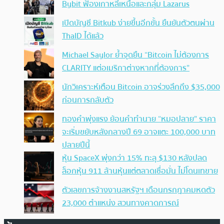
Bybit ฟ้องเกาหลีเหนือและกลุ่ม Lazarus
เปิดบัญชี Bitkub ง่ายขึ้นอีกขั้น ยืนยันตัวตนผ่าน
ThaID ได้แล้ว
Michael Saylor ย้ำจุดยืน “Bitcoin ไม่ต้องการ
CLARITY แต่อเมริกาต่างหากที่ต้องการ”
นักวิเคราะห์เตือน Bitcoin อาจร่วงลึกถึง $35,000
ก่อนการกลับตัว
ทองคำพุ่งแรง ย้อนคำทำนาย “หมอปลาย” ราคา
จะเริ่มขยับหลังกลางปี 69 อาจแตะ 100,000 บาท
ปลายปีนี้
หุ้น SpaceX พุ่งกว่า 15% ทะลุ $130 หลังปลด
ล็อกหุ้น 911 ล้านหุ้นแต่ตลาดเชื่อมั่น ไม่โดนเทขาย
ตัวเลขการจ้างงานสหรัฐฯ เดือนกรกฎาคมหดตัว
23,000 ตำแหน่ง สวนทางคาดการณ์