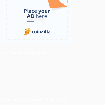
ติดตามเราบน Facebook
สภาวะตลาด (ความกลัว vs ความโลภ)