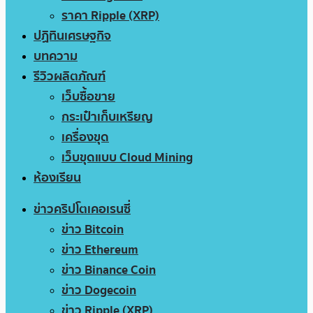
ราคา Ripple (XRP)
ปฏิทินเศรษฐกิจ
บทความ
รีวิวผลิตภัณฑ์
เว็บซื้อขาย
กระเป๋าเก็บเหรียญ
เครื่องขุด
เว็บขุดแบบ Cloud Mining
ห้องเรียน
ข่าวคริปโตเคอเรนซี่
ข่าว Bitcoin
ข่าว Ethereum
ข่าว Binance Coin
ข่าว Dogecoin
ข่าว Ripple (XRP)