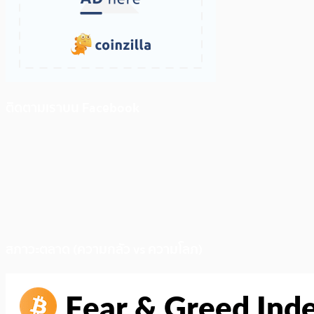
ติดตามเราบน Facebook
สภาวะตลาด (ความกลัว vs ความโลภ)