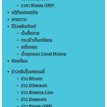
ราคา Ripple (XRP)
ปฏิทินเศรษฐกิจ
บทความ
รีวิวผลิตภัณฑ์
เว็บซื้อขาย
กระเป๋าเก็บเหรียญ
เครื่องขุด
เว็บขุดแบบ Cloud Mining
ห้องเรียน
ข่าวคริปโตเคอเรนซี่
ข่าว Bitcoin
ข่าว Ethereum
ข่าว Binance Coin
ข่าว Dogecoin
ข่าว Ripple (XRP)