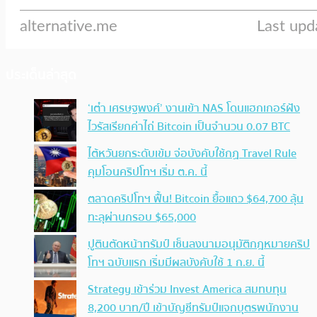
ประเด็นล่าสุด
‘เต๋า เศรษฐพงศ์’ งานเข้า NAS โดนแฮกเกอร์ฝัง
ไวรัสเรียกค่าไถ่ Bitcoin เป็นจำนวน 0.07 BTC
ไต้หวันยกระดับเข้ม จ่อบังคับใช้กฏ Travel Rule
คุมโอนคริปโทฯ เริ่ม ต.ค. นี้
ตลาดคริปโทฯ ฟื้น! Bitcoin ยื้อแถว $64,700 ลุ้น
ทะลุผ่านกรอบ $65,000
ปูตินตัดหน้าทรัมป์ เซ็นลงนามอนุมัติกฎหมายคริป
โทฯ ฉบับแรก เริ่มมีผลบังคับใช้ 1 ก.ย. นี้
Strategy เข้าร่วม Invest America สมทบทุน
8,200 บาท/ปี เข้าบัญชีทรัมป์แจกบุตรพนักงาน