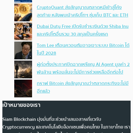
CryptoQuant ส่งสัญญาณตลาดหมีเข้าสู่โค้ง
สุดท้าย หลังพบเจ้าคริปโทฯ ซุ่มเก็บ BTC และ ETH
Dubai Duty Free เปิดรับชำระเงินด้วย Shiba Inu
และคริปโตอื่นรวม 30 สกุลเป็นครั้งแรก
Tom Lee เตือนควอนตัมอาจเจาะระบบ Bitcoin ได้
ในปี 2028
ผู้ก่อตั้งประกาศปิดฉากเหรียญ AI Agent มูลค่า 2
พันล้าน พร้อมลั่นจะไม่มีการช่วยเหลืออีกต่อไป
กราฟ Bitcoin ส่งสัญญาณว่าตลาดกระทิงจะไม่มี
อีกแล้ว
เป้าหมายของเรา
Siam Blockchain มุ่งมั่นที่จะช่วยนำเสนอสารเกี่ยวกับ
Cryptocurrency และเทคโนโลยีบล็อกเชนเพื่อคนไทย ในภาษาไทย เรา