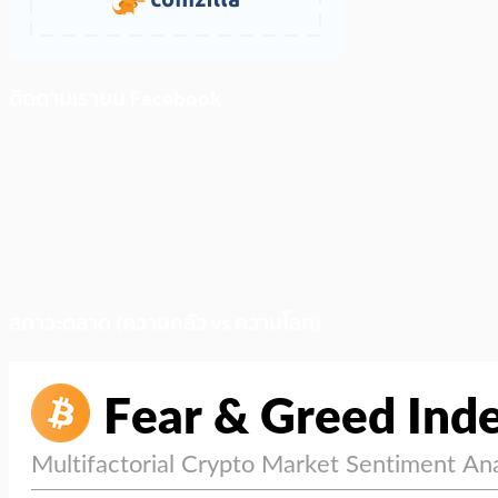
ติดตามเราบน Facebook
สภาวะตลาด (ความกลัว vs ความโลภ)