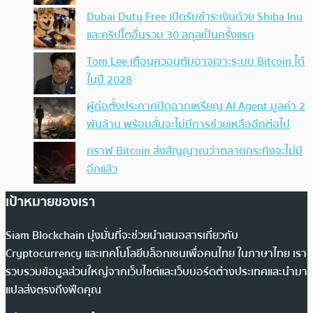
Dubai Duty Free เปิดรับชำระเงินด้วย Shiba Inu
และคริปโตอื่นรวม 30 สกุลเป็นครั้งแรก
Tom Lee เตือนควอนตัมอาจเจาะระบบ Bitcoin ได้
ในปี 2028
ผู้ก่อตั้งประกาศปิดฉากเหรียญ AI Agent มูลค่า 2
พันล้าน พร้อมลั่นจะไม่มีการช่วยเหลืออีกต่อไป
กราฟ Bitcoin ส่งสัญญาณว่าตลาดกระทิงจะไม่มี
อีกแล้ว
เป้าหมายของเรา
Siam Blockchain มุ่งมั่นที่จะช่วยนำเสนอสารเกี่ยวกับ
Cryptocurrency และเทคโนโลยีบล็อกเชนเพื่อคนไทย ในภาษาไทย เรา
รวบรวมข้อมูลส่วนใหญ่จากเว็บไซต์และเว็บบอร์ดต่างประเทศและนำมา
แปลส่งตรงถึงฟีดคุณ