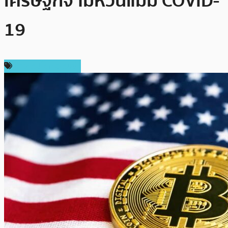
เศรษฐกิจ ไม่หวั่นแม้มี COVID-
19
ข่าวคริปโตเคอเรนซี่