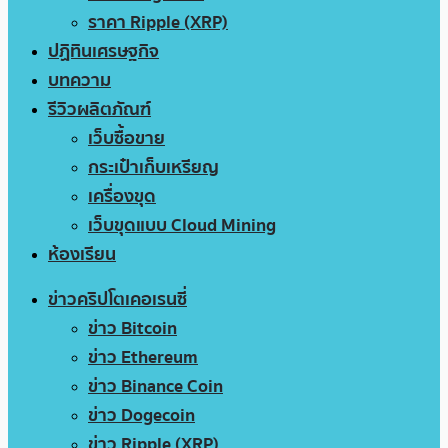
ราคา Ripple (XRP)
ปฏิทินเศรษฐกิจ
บทความ
รีวิวผลิตภัณฑ์
เว็บซื้อขาย
กระเป๋าเก็บเหรียญ
เครื่องขุด
เว็บขุดแบบ Cloud Mining
ห้องเรียน
ข่าวคริปโตเคอเรนซี่
ข่าว Bitcoin
ข่าว Ethereum
ข่าว Binance Coin
ข่าว Dogecoin
ข่าว Ripple (XRP)