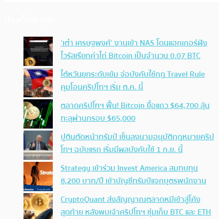
ประเด็นล่าสุด
‘เต๋า เศรษฐพงศ์’ งานเข้า NAS โดนแฮกเกอร์ฝัง
ไวรัสเรียกค่าไถ่ Bitcoin เป็นจำนวน 0.07 BTC
ไต้หวันยกระดับเข้ม จ่อบังคับใช้กฏ Travel Rule
คุมโอนคริปโทฯ เริ่ม ต.ค. นี้
ตลาดคริปโทฯ ฟื้น! Bitcoin ยื้อแถว $64,700 ลุ้น
ทะลุผ่านกรอบ $65,000
ปูตินตัดหน้าทรัมป์ เซ็นลงนามอนุมัติกฎหมายคริป
โทฯ ฉบับแรก เริ่มมีผลบังคับใช้ 1 ก.ย. นี้
Strategy เข้าร่วม Invest America สมทบทุน
8,200 บาท/ปี เข้าบัญชีทรัมป์แจกบุตรพนักงาน
CryptoQuant ส่งสัญญาณตลาดหมีเข้าสู่โค้ง
สุดท้าย หลังพบเจ้าคริปโทฯ ซุ่มเก็บ BTC และ ETH