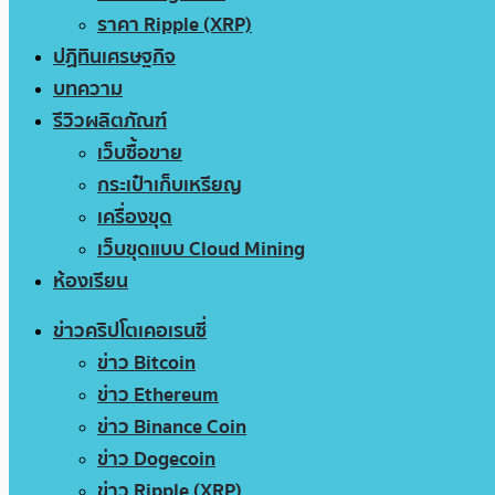
ราคา Ripple (XRP)
ปฏิทินเศรษฐกิจ
บทความ
รีวิวผลิตภัณฑ์
เว็บซื้อขาย
กระเป๋าเก็บเหรียญ
เครื่องขุด
เว็บขุดแบบ Cloud Mining
ห้องเรียน
ข่าวคริปโตเคอเรนซี่
ข่าว Bitcoin
ข่าว Ethereum
ข่าว Binance Coin
ข่าว Dogecoin
ข่าว Ripple (XRP)