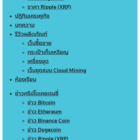
ราคา Ripple (XRP)
ปฏิทินเศรษฐกิจ
บทความ
รีวิวผลิตภัณฑ์
เว็บซื้อขาย
กระเป๋าเก็บเหรียญ
เครื่องขุด
เว็บขุดแบบ Cloud Mining
ห้องเรียน
ข่าวคริปโตเคอเรนซี่
ข่าว Bitcoin
ข่าว Ethereum
ข่าว Binance Coin
ข่าว Dogecoin
ข่าว Ripple (XRP)