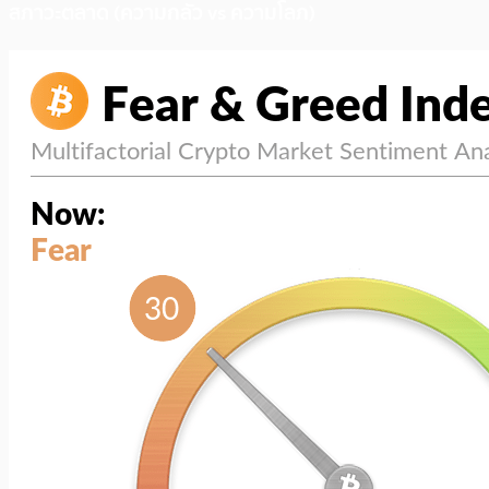
สภาวะตลาด (ความกลัว vs ความโลภ)