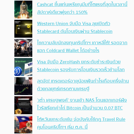
Cashcat ขึ้นแท่นเหรียญมีมที่โตแรงที่สุดในเวลานี้
สัปดาห์เดียวพุ่งกว่า 150%
Western Union จับมือ Visa ลุยเปิดตัว
Stablecard ดันโอนเงินผ่าน Stablecoin
ไขความลับนักลงทุนคริปโทฯ เกาหลีใต้! รอดจาก
แฮก Coldcard Wallet ได้อย่างไร
Visa จับมือ ZeroHash ยกระดับชำระเงินด้วย
Stablecoin รองรับการโอนเงินรวดเร็วข้ามโลก
สุดจัด! เทรดเดอร์อายุน้อยฟันกำไรเกือบครึ่งล้าน
ด้วยกลยุทธ์เทรดตามเศรษฐี
‘เต๋า เศรษฐพงศ์’ งานเข้า NAS โดนแฮกเกอร์ฝัง
ไวรัสเรียกค่าไถ่ Bitcoin เป็นจำนวน 0.07 BTC
ไต้หวันยกระดับเข้ม จ่อบังคับใช้กฏ Travel Rule
คุมโอนคริปโทฯ เริ่ม ต.ค. นี้