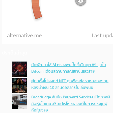
ประเด็นล่าสุด
นักพัฒนาใช้ AI ตรวจพบบั๊กขั้นวิกฤต 85 จุดใน
Bitcoin เตือนสถานการณ์เข้าขั้นเลวร้าย
ผู้ก่อตั้งโปรเจกต์ NFT ถูกฟ้องข้อหาหลอกลงทุน
หลังนำเงิน 10 ล้านดอลลาร์ไปเล่นพนัน
Broadridge จับมือ Payward Services เปิดทางผู้
ถือหุ้นโทเคน xStocksโหวตลงมติในการประชุมผู้
ถือหุ้นจริง