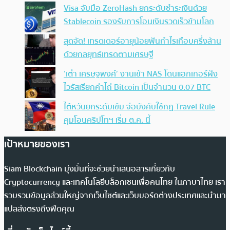
Visa จับมือ ZeroHash ยกระดับชำระเงินด้วย
Stablecoin รองรับการโอนเงินรวดเร็วข้ามโลก
สุดจัด! เทรดเดอร์อายุน้อยฟันกำไรเกือบครึ่งล้าน
ด้วยกลยุทธ์เทรดตามเศรษฐี
‘เต๋า เศรษฐพงศ์’ งานเข้า NAS โดนแฮกเกอร์ฝัง
ไวรัสเรียกค่าไถ่ Bitcoin เป็นจำนวน 0.07 BTC
ไต้หวันยกระดับเข้ม จ่อบังคับใช้กฏ Travel Rule
คุมโอนคริปโทฯ เริ่ม ต.ค. นี้
เป้าหมายของเรา
Siam Blockchain มุ่งมั่นที่จะช่วยนำเสนอสารเกี่ยวกับ
Cryptocurrency และเทคโนโลยีบล็อกเชนเพื่อคนไทย ในภาษาไทย เรา
รวบรวมข้อมูลส่วนใหญ่จากเว็บไซต์และเว็บบอร์ดต่างประเทศและนำมา
แปลส่งตรงถึงฟีดคุณ