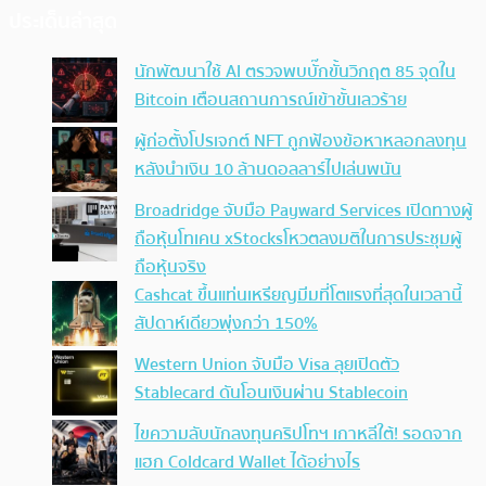
ประเด็นล่าสุด
นักพัฒนาใช้ AI ตรวจพบบั๊กขั้นวิกฤต 85 จุดใน
Bitcoin เตือนสถานการณ์เข้าขั้นเลวร้าย
ผู้ก่อตั้งโปรเจกต์ NFT ถูกฟ้องข้อหาหลอกลงทุน
หลังนำเงิน 10 ล้านดอลลาร์ไปเล่นพนัน
Broadridge จับมือ Payward Services เปิดทางผู้
ถือหุ้นโทเคน xStocksโหวตลงมติในการประชุมผู้
ถือหุ้นจริง
Cashcat ขึ้นแท่นเหรียญมีมที่โตแรงที่สุดในเวลานี้
สัปดาห์เดียวพุ่งกว่า 150%
Western Union จับมือ Visa ลุยเปิดตัว
Stablecard ดันโอนเงินผ่าน Stablecoin
ไขความลับนักลงทุนคริปโทฯ เกาหลีใต้! รอดจาก
แฮก Coldcard Wallet ได้อย่างไร