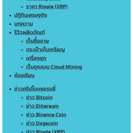
ราคา Ripple (XRP)
ปฏิทินเศรษฐกิจ
บทความ
รีวิวผลิตภัณฑ์
เว็บซื้อขาย
กระเป๋าเก็บเหรียญ
เครื่องขุด
เว็บขุดแบบ Cloud Mining
ห้องเรียน
ข่าวคริปโตเคอเรนซี่
ข่าว Bitcoin
ข่าว Ethereum
ข่าว Binance Coin
ข่าว Dogecoin
ข่าว Ripple (XRP)