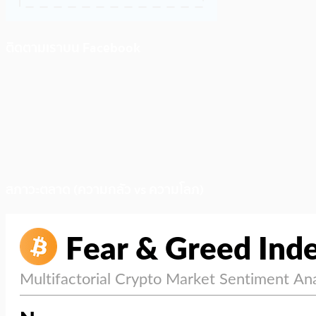
ติดตามเราบน Facebook
สภาวะตลาด (ความกลัว vs ความโลภ)