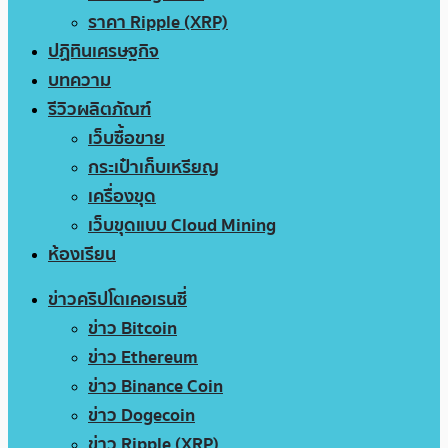
ราคา Ripple (XRP)
ปฏิทินเศรษฐกิจ
บทความ
รีวิวผลิตภัณฑ์
เว็บซื้อขาย
กระเป๋าเก็บเหรียญ
เครื่องขุด
เว็บขุดแบบ Cloud Mining
ห้องเรียน
ข่าวคริปโตเคอเรนซี่
ข่าว Bitcoin
ข่าว Ethereum
ข่าว Binance Coin
ข่าว Dogecoin
ข่าว Ripple (XRP)