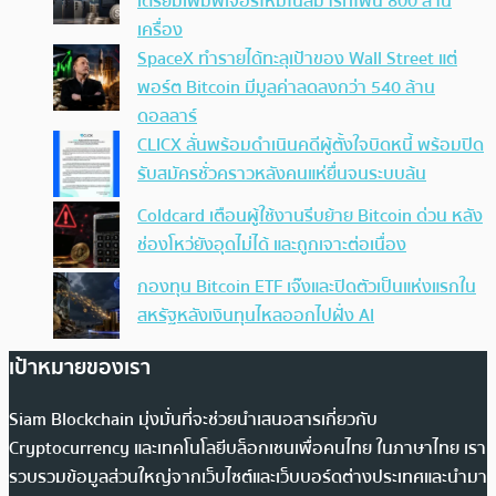
เตรียมเพิ่มฟีเจอร์ใหม่ในสมาร์ทโฟน 800 ล้าน
เครื่อง
SpaceX ทำรายได้ทะลุเป้าของ Wall Street แต่
พอร์ต Bitcoin มีมูลค่าลดลงกว่า 540 ล้าน
ดอลลาร์
CLICX ลั่นพร้อมดำเนินคดีผู้ตั้งใจบิดหนี้ พร้อมปิด
รับสมัครชั่วคราวหลังคนแห่ยื่นจนระบบล้น
Coldcard เตือนผู้ใช้งานรีบย้าย Bitcoin ด่วน หลัง
ช่องโหว่ยังอุดไม่ได้ และถูกเจาะต่อเนื่อง
กองทุน Bitcoin ETF เจ๊งและปิดตัวเป็นแห่งแรกใน
สหรัฐหลังเงินทุนไหลออกไปฝั่ง AI
เป้าหมายของเรา
Siam Blockchain มุ่งมั่นที่จะช่วยนำเสนอสารเกี่ยวกับ
Cryptocurrency และเทคโนโลยีบล็อกเชนเพื่อคนไทย ในภาษาไทย เรา
รวบรวมข้อมูลส่วนใหญ่จากเว็บไซต์และเว็บบอร์ดต่างประเทศและนำมา