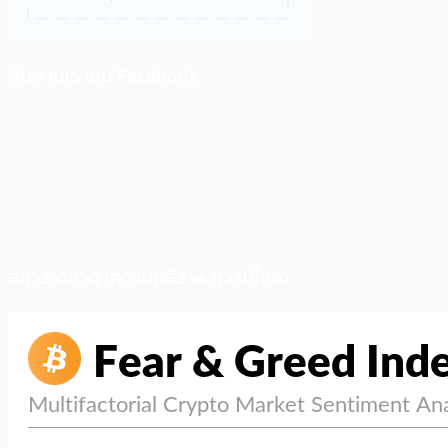
ติดตามเราบน Facebook
สภาวะตลาด (ความกลัว vs ความโลภ)