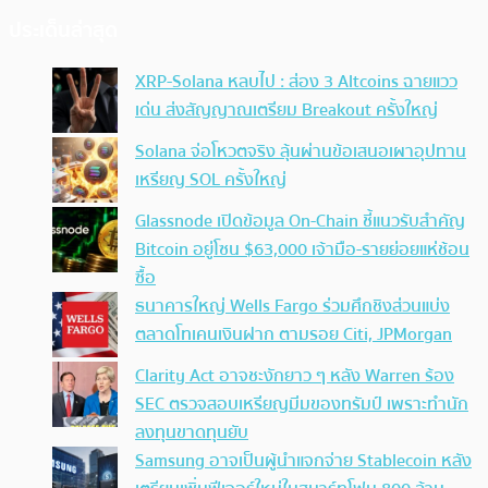
ประเด็นล่าสุด
XRP-Solana หลบไป : ส่อง 3 Altcoins ฉายแวว
เด่น ส่งสัญญาณเตรียม Breakout ครั้งใหญ่
Solana จ่อโหวตจริง ลุ้นผ่านข้อเสนอเผาอุปทาน
เหรียญ SOL ครั้งใหญ่
Glassnode เปิดข้อมูล On-Chain ชี้แนวรับสำคัญ
Bitcoin อยู่โซน $63,000 เจ้ามือ-รายย่อยแห่ช้อน
ซื้อ
ธนาคารใหญ่ Wells Fargo ร่วมศึกชิงส่วนแบ่ง
ตลาดโทเคนเงินฝาก ตามรอย Citi, JPMorgan
Clarity Act อาจชะงักยาว ๆ หลัง Warren ร้อง
SEC ตรวจสอบเหรียญมีมของทรัมป์ เพราะทำนัก
ลงทุนขาดทุนยับ
Samsung อาจเป็นผู้นำแจกจ่าย Stablecoin หลัง