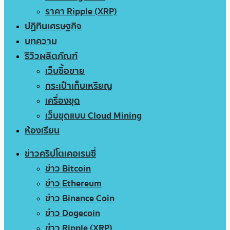
ราคา Ripple (XRP)
ปฏิทินเศรษฐกิจ
บทความ
รีวิวผลิตภัณฑ์
เว็บซื้อขาย
กระเป๋าเก็บเหรียญ
เครื่องขุด
เว็บขุดแบบ Cloud Mining
ห้องเรียน
ข่าวคริปโตเคอเรนซี่
ข่าว Bitcoin
ข่าว Ethereum
ข่าว Binance Coin
ข่าว Dogecoin
ข่าว Ripple (XRP)