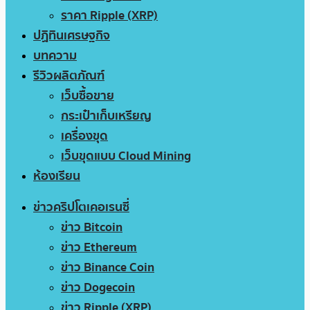
ราคา Ripple (XRP)
ปฏิทินเศรษฐกิจ
บทความ
รีวิวผลิตภัณฑ์
เว็บซื้อขาย
กระเป๋าเก็บเหรียญ
เครื่องขุด
เว็บขุดแบบ Cloud Mining
ห้องเรียน
ข่าวคริปโตเคอเรนซี่
ข่าว Bitcoin
ข่าว Ethereum
ข่าว Binance Coin
ข่าว Dogecoin
ข่าว Ripple (XRP)