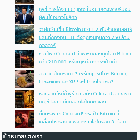
กูรูชี้ การใช้งาน Crypto ในอนาคตจะราบรื่นจน
ผู้คนใช้อย่างไม่รู้ตัว
วาฬกว้านซื้อ Bitcoin กว่า 1.2 พันล้านดอลลาร์
ขณะที่กองทุน ETF ดึงดูดเงินทุนกว่า 750 ล้าน
ดอลลาร์
ช่องโหว่ Coldcard ทำพิษ นักลงทุนโอน Bitcoin
กว่า 210,000 เหรียญหนีจากกระเป๋าเก่า
ส่องแนวโน้มราคา 3 เหรียญคริปโทฯ Bitcoin,
Ethereum และ XRP จะไปทางไหนต่อ?
หลักฐานใหม่ชี้ ผู้ร่วมก่อตั้ง Coldcard อาจสร้าง
บัญชีปลอมเนียนสอดไส้โค้ดตัวเอง
ตื่นตระหนก Coldcard! กระเป๋า Bitcoin ที่
เคลื่อนไหวรายวันพุ่งแตะนิวไฮในรอบ 8 เดือน
เป้าหมายของเรา