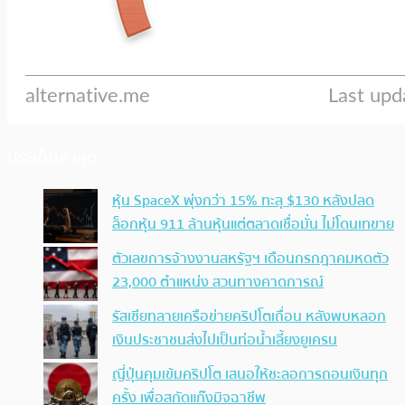
ประเด็นล่าสุด
หุ้น SpaceX พุ่งกว่า 15% ทะลุ $130 หลังปลด
ล็อกหุ้น 911 ล้านหุ้นแต่ตลาดเชื่อมั่น ไม่โดนเทขาย
ตัวเลขการจ้างงานสหรัฐฯ เดือนกรกฎาคมหดตัว
23,000 ตำแหน่ง สวนทางคาดการณ์
รัสเซียทลายเครือข่ายคริปโตเถื่อน หลังพบหลอก
เงินประชาชนส่งไปเป็นท่อน้ำเลี้ยงยูเครน
ญี่ปุ่นคุมเข้มคริปโต เสนอให้ชะลอการถอนเงินทุก
ครั้ง เพื่อสกัดแก๊งมิจฉาชีพ