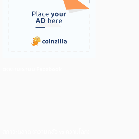
ติดตามเราบน Facebook
สภาวะตลาด (ความกลัว vs ความโลภ)