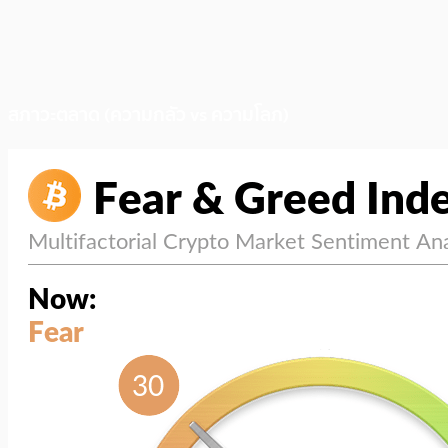
สภาวะตลาด (ความกลัว vs ความโลภ)