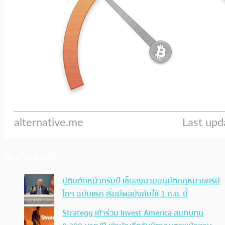
ประเด็นล่าสุด
ปูตินตัดหน้าทรัมป์ เซ็นลงนามอนุมัติกฎหมายคริป
โทฯ ฉบับแรก เริ่มมีผลบังคับใช้ 1 ก.ย. นี้
Strategy เข้าร่วม Invest America สมทบทุน