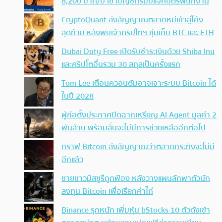
8,200 บาท/ปี เข้าบัญชีทรัมป์แจกบุตรพนักงาน
CryptoQuant ส่งสัญญาณตลาดหมีเข้าสู่โค้ง
สุดท้าย หลังพบเจ้าคริปโทฯ ซุ่มเก็บ BTC และ ETH
Dubai Duty Free เปิดรับชำระเงินด้วย Shiba Inu
และคริปโตอื่นรวม 30 สกุลเป็นครั้งแรก
Tom Lee เตือนควอนตัมอาจเจาะระบบ Bitcoin ได้
ในปี 2028
ผู้ก่อตั้งประกาศปิดฉากเหรียญ AI Agent มูลค่า 2
พันล้าน พร้อมลั่นจะไม่มีการช่วยเหลืออีกต่อไป
กราฟ Bitcoin ส่งสัญญาณว่าตลาดกระทิงจะไม่มี
อีกแล้ว
ชายชาวมิสซูรีถูกฟ้อง หลังวางแผนลักพาตัวนัก
ลงทุน Bitcoin เพื่อเรียกค่าไถ่
Binance รุกหนัก เพิ่มหุ้น bStocks 10 ตัวดังเข้า