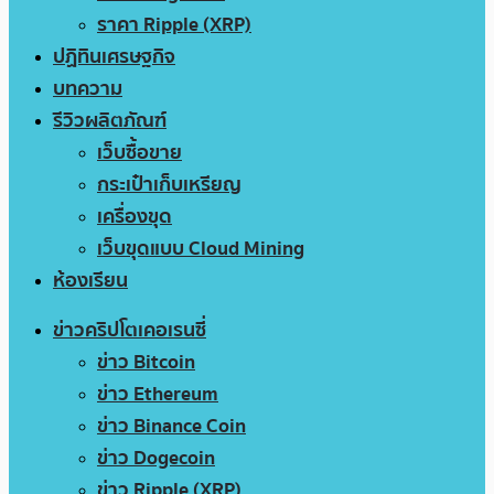
ราคา Ripple (XRP)
ปฏิทินเศรษฐกิจ
บทความ
รีวิวผลิตภัณฑ์
เว็บซื้อขาย
กระเป๋าเก็บเหรียญ
เครื่องขุด
เว็บขุดแบบ Cloud Mining
ห้องเรียน
ข่าวคริปโตเคอเรนซี่
ข่าว Bitcoin
ข่าว Ethereum
ข่าว Binance Coin
ข่าว Dogecoin
ข่าว Ripple (XRP)