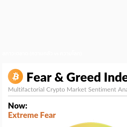
สภาวะตลาด (ความกลัว vs ความโลภ)