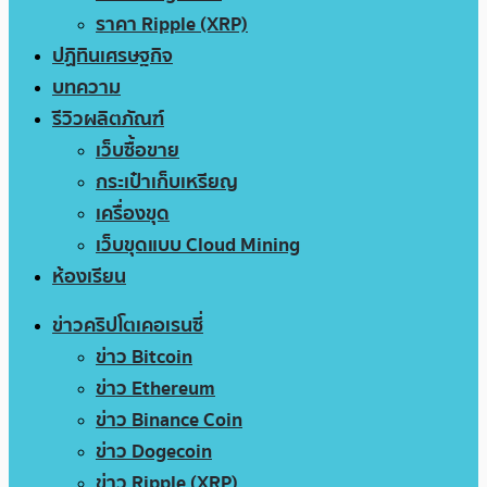
ราคา Ripple (XRP)
ปฏิทินเศรษฐกิจ
บทความ
รีวิวผลิตภัณฑ์
เว็บซื้อขาย
กระเป๋าเก็บเหรียญ
เครื่องขุด
เว็บขุดแบบ Cloud Mining
ห้องเรียน
ข่าวคริปโตเคอเรนซี่
ข่าว Bitcoin
ข่าว Ethereum
ข่าว Binance Coin
ข่าว Dogecoin
ข่าว Ripple (XRP)