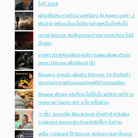
ในปี 2028
ผู้ก่อตั้งประกาศปิดฉากเหรียญ AI Agent มูลค่า 2
พันล้าน พร้อมลั่นจะไม่มีการช่วยเหลืออีกต่อไป
กราฟ Bitcoin ส่งสัญญาณว่าตลาดกระทิงจะไม่มี
อีกแล้ว
ชายชาวมิสซูรีถูกฟ้อง หลังวางแผนลักพาตัวนัก
ลงทุน Bitcoin เพื่อเรียกค่าไถ่
Binance รุกหนัก เพิ่มหุ้น bStocks 10 ตัวดังเข้า
ตลาดสปอต พร้อมแคมเปญฟรีค่าธรรมเนียม
Bitwise ฟันธง คริปโตจะไม่เป็นไร แม้สัปดาห์นี้ร่าง
กฎหมาย Clarity Act จะโหวตไม่ผ่าน
‘อ.ตั๊ม’ ถอดปลั้ก Blockclock เก็บเข้าตู้ หวั่นพิษ
Coldcard ลุกลามสู่อุปกรณ์คริปโทฯ ในบ้าน
เหยื่อ Coldcard ใช้ Bitcoin ส่งข้อความหาโจรขอ