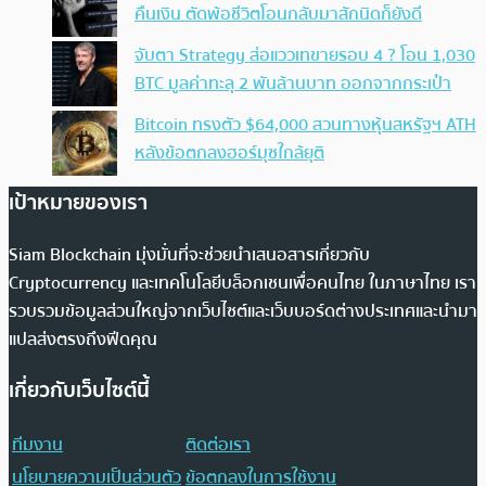
คืนเงิน ตัดพ้อชีวิตโอนกลับมาสักนิดก็ยังดี
จับตา Strategy ส่อแววเทขายรอบ 4 ? โอน 1,030
BTC มูลค่าทะลุ 2 พันล้านบาท ออกจากกระเป๋า
Bitcoin ทรงตัว $64,000 สวนทางหุ้นสหรัฐฯ ATH
หลังข้อตกลงฮอร์มุซใกล้ยุติ
เป้าหมายของเรา
Siam Blockchain มุ่งมั่นที่จะช่วยนำเสนอสารเกี่ยวกับ
Cryptocurrency และเทคโนโลยีบล็อกเชนเพื่อคนไทย ในภาษาไทย เรา
รวบรวมข้อมูลส่วนใหญ่จากเว็บไซต์และเว็บบอร์ดต่างประเทศและนำมา
แปลส่งตรงถึงฟีดคุณ
เกี่ยวกับเว็บไซต์นี้
ทีมงาน
ติดต่อเรา
นโยบายความเป็นส่วนตัว
ข้อตกลงในการใช้งาน