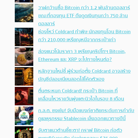
วาฬกว้านซื้อ Bitcoin กว่า 1.2 พันล้านดอลลาร์
ขณะที่กองทุน ETF ดึงดูดเงินทุนกว่า 750 ล้าน
ดอลลาร์
ช่องโหว่ Coldcard ทำพิษ นักลงทุนโอน Bitcoin
กว่า 210,000 เหรียญหนีจากกระเป๋าเก่า
ส่องแนวโน้มราคา 3 เหรียญคริปโทฯ Bitcoin,
Ethereum และ XRP จะไปทางไหนต่อ?
หลักฐานใหม่ชี้ ผู้ร่วมก่อตั้ง Coldcard อาจสร้าง
บัญชีปลอมเนียนสอดไส้โค้ดตัวเอง
ตื่นตระหนก Coldcard! กระเป๋า Bitcoin ที่
เคลื่อนไหวรายวันพุ่งแตะนิวไฮในรอบ 8 เดือน
ก.ล.ต. ชงเข้ม! จับมือแบงก์ชาติยกระดับการกำกับ
ดูแลธุรกรรม Stablecoin เล็งออกแนวทางปีนี้
จับตาแนวต้านชี้ชะตา! กราฟ Bitcoin ก่อตัว