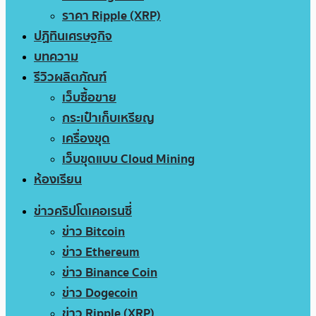
ราคา Ripple (XRP)
ปฏิทินเศรษฐกิจ
บทความ
รีวิวผลิตภัณฑ์
เว็บซื้อขาย
กระเป๋าเก็บเหรียญ
เครื่องขุด
เว็บขุดแบบ Cloud Mining
ห้องเรียน
ข่าวคริปโตเคอเรนซี่
ข่าว Bitcoin
ข่าว Ethereum
ข่าว Binance Coin
ข่าว Dogecoin
ข่าว Ripple (XRP)