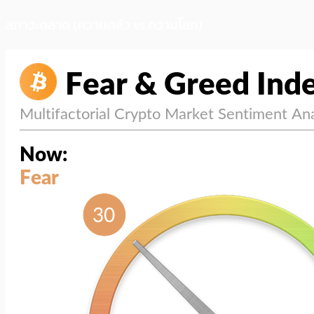
สภาวะตลาด (ความกลัว vs ความโลภ)