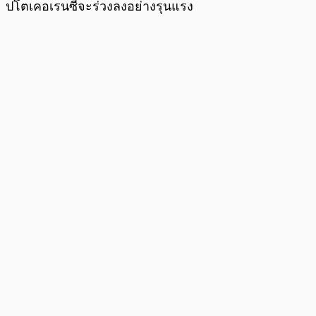
ปโตเคอเรนซี่จะร่วงลงอย่างรุนแรง