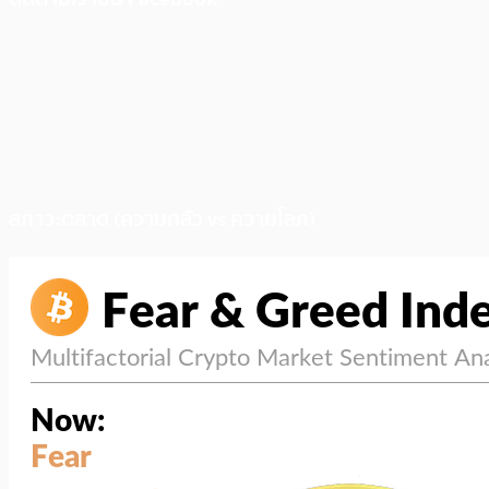
สภาวะตลาด (ความกลัว vs ความโลภ)