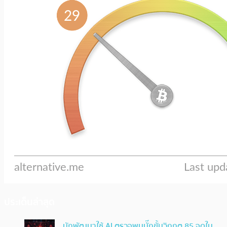
ประเด็นล่าสุด
นักพัฒนาใช้ AI ตรวจพบบั๊กขั้นวิกฤต 85 จุดใน