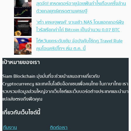
สุดจัด! เทรดเดอร์อายุน้อยฟันกำไรเกือบครึ่งล้าน
ด้วยกลยุทธ์เทรดตามเศรษฐี
‘เต๋า เศรษฐพงศ์’ งานเข้า NAS โดนแฮกเกอร์ฝัง
ไวรัสเรียกค่าไถ่ Bitcoin เป็นจำนวน 0.07 BTC
ไต้หวันยกระดับเข้ม จ่อบังคับใช้กฏ Travel Rule
คุมโอนคริปโทฯ เริ่ม ต.ค. นี้
เป้าหมายของเรา
Siam Blockchain มุ่งมั่นที่จะช่วยนำเสนอสารเกี่ยวกับ
Cryptocurrency และเทคโนโลยีบล็อกเชนเพื่อคนไทย ในภาษาไทย เรา
รวบรวมข้อมูลส่วนใหญ่จากเว็บไซต์และเว็บบอร์ดต่างประเทศและนำมา
แปลส่งตรงถึงฟีดคุณ
เกี่ยวกับเว็บไซต์นี้
ทีมงาน
ติดต่อเรา