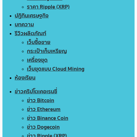
ราคา Ripple (XRP)
ปฏิทินเศรษฐกิจ
บทความ
รีวิวผลิตภัณฑ์
เว็บซื้อขาย
กระเป๋าเก็บเหรียญ
เครื่องขุด
เว็บขุดแบบ Cloud Mining
ห้องเรียน
ข่าวคริปโตเคอเรนซี่
ข่าว Bitcoin
ข่าว Ethereum
ข่าว Binance Coin
ข่าว Dogecoin
ข่าว Ripple (XRP)