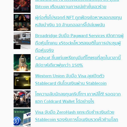
Bitcoin เตือนสถานการณ์เข้าขั้นเลวร้าย
ผู้ก่อตั้งโปรเจกต์ NFT ถูกฟ้องข้อหาหลอกลงทุน
หลังนำเงิน 10 ล้านดอลลาร์ไปเล่นพนัน
Broadridge จับมือ Payward Services เปิดทางผู้
ถือหุ้นโทเคน xStocksโหวตลงมติในการประชุมผู้
ถือหุ้นจริง
Cashcat ขึ้นแท่นเหรียญมีมที่โตแรงที่สุดในเวลานี้
สัปดาห์เดียวพุ่งกว่า 150%
Western Union จับมือ Visa ลุยเปิดตัว
Stablecard ดันโอนเงินผ่าน Stablecoin
ไขความลับนักลงทุนคริปโทฯ เกาหลีใต้! รอดจาก
แฮก Coldcard Wallet ได้อย่างไร
Visa จับมือ ZeroHash ยกระดับชำระเงินด้วย
Stablecoin รองรับการโอนเงินรวดเร็วข้ามโลก