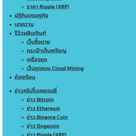
ราคา Ripple (XRP)
ปฏิทินเศรษฐกิจ
บทความ
รีวิวผลิตภัณฑ์
เว็บซื้อขาย
กระเป๋าเก็บเหรียญ
เครื่องขุด
เว็บขุดแบบ Cloud Mining
ห้องเรียน
ข่าวคริปโตเคอเรนซี่
ข่าว Bitcoin
ข่าว Ethereum
ข่าว Binance Coin
ข่าว Dogecoin
ข่าว Ripple (XRP)