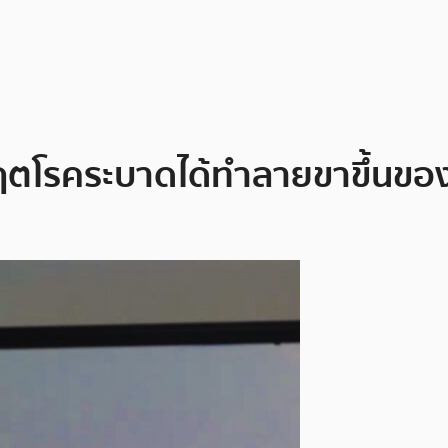
วิกฤตโรคระบาดได้ทำลายขาขึ้นข