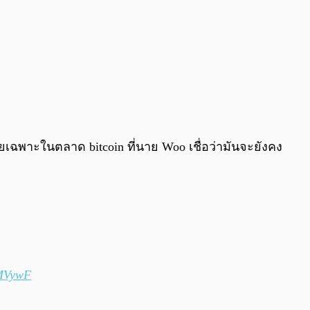
ฉพาะในตลาด bitcoin ที่นาย Woo เชื่อว่ามันจะยังคง
dMVywF