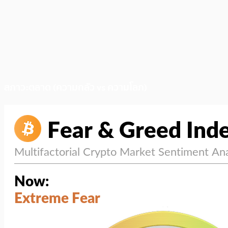
สภาวะตลาด (ความกลัว vs ความโลภ)