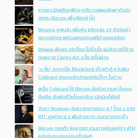
ชายชาวมิสซูรีถูกฟ้อง หลังวางแผนลักพาตัวนัก
ลงทุน Bitcoin เพื่อเรียกค่าไถ่
Binance รุกหนัก เพิ่มหุ้น bStocks 10 ตัวดังเข้า
ตลาดสปอต พร้อมแคมเปญฟรีค่าธรรมเนียม
Bitwise ฟันธง คริปโตจะไม่เป็นไร แม้สัปดาห์นี้ร่าง
กฎหมาย Clarity Act จะโหวตไม่ผ่าน
‘อ.ตั๊ม’ ถอดปลั้ก Blockclock เก็บเข้าตู้ หวั่นพิษ
Coldcard ลุกลามสู่อุปกรณ์คริปโทฯ ในบ้าน
เหยื่อ Coldcard ใช้ Bitcoin ส่งข้อความหาโจรขอ
คืนเงิน ตัดพ้อชีวิตโอนกลับมาสักนิดก็ยังดี
จับตา Strategy ส่อแววเทขายรอบ 4 ? โอน 1,030
BTC มูลค่าทะลุ 2 พันล้านบาท ออกจากกระเป๋า
Bitcoin ทรงตัว $64,000 สวนทางหุ้นสหรัฐฯ ATH
หลังข้อตกลงฮอร์มุซใกล้ยุติ