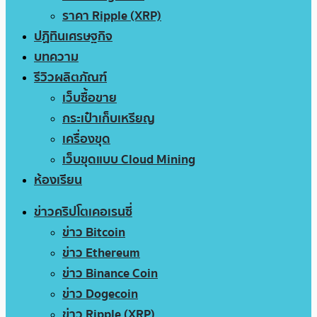
ราคา Ripple (XRP)
ปฏิทินเศรษฐกิจ
บทความ
รีวิวผลิตภัณฑ์
เว็บซื้อขาย
กระเป๋าเก็บเหรียญ
เครื่องขุด
เว็บขุดแบบ Cloud Mining
ห้องเรียน
ข่าวคริปโตเคอเรนซี่
ข่าว Bitcoin
ข่าว Ethereum
ข่าว Binance Coin
ข่าว Dogecoin
ข่าว Ripple (XRP)