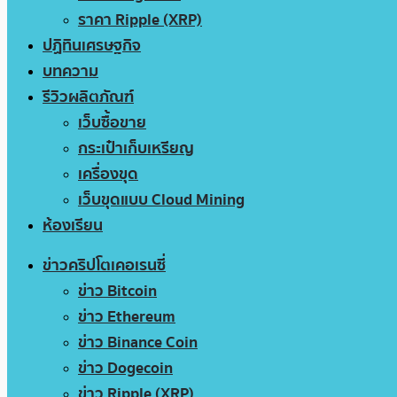
ราคา Ripple (XRP)
ปฏิทินเศรษฐกิจ
บทความ
รีวิวผลิตภัณฑ์
เว็บซื้อขาย
กระเป๋าเก็บเหรียญ
เครื่องขุด
เว็บขุดแบบ Cloud Mining
ห้องเรียน
ข่าวคริปโตเคอเรนซี่
ข่าว Bitcoin
ข่าว Ethereum
ข่าว Binance Coin
ข่าว Dogecoin
ข่าว Ripple (XRP)