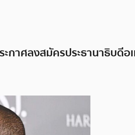
 ประกาศลงสมัครประธานาธิบดีอเม