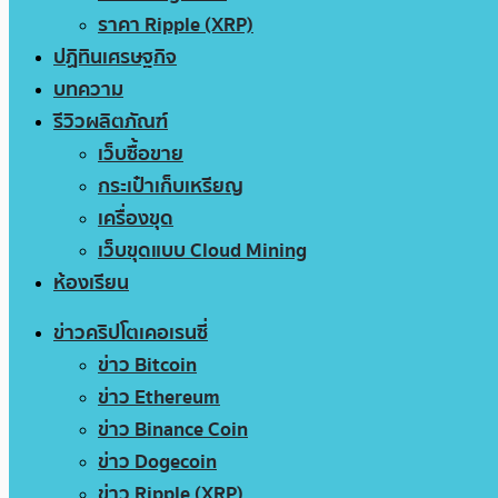
ราคา Ripple (XRP)
ปฏิทินเศรษฐกิจ
บทความ
รีวิวผลิตภัณฑ์
เว็บซื้อขาย
กระเป๋าเก็บเหรียญ
เครื่องขุด
เว็บขุดแบบ Cloud Mining
ห้องเรียน
ข่าวคริปโตเคอเรนซี่
ข่าว Bitcoin
ข่าว Ethereum
ข่าว Binance Coin
ข่าว Dogecoin
ข่าว Ripple (XRP)