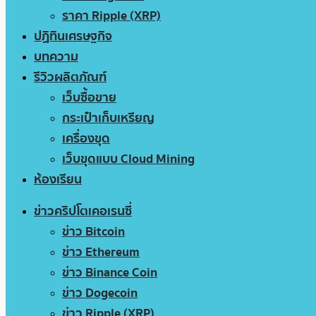
ราคา Ripple (XRP)
ปฏิทินเศรษฐกิจ
บทความ
รีวิวผลิตภัณฑ์
เว็บซื้อขาย
กระเป๋าเก็บเหรียญ
เครื่องขุด
เว็บขุดแบบ Cloud Mining
ห้องเรียน
ข่าวคริปโตเคอเรนซี่
ข่าว Bitcoin
ข่าว Ethereum
ข่าว Binance Coin
ข่าว Dogecoin
ข่าว Ripple (XRP)