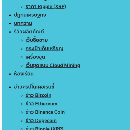
ราคา Ripple (XRP)
ปฏิทินเศรษฐกิจ
บทความ
รีวิวผลิตภัณฑ์
เว็บซื้อขาย
กระเป๋าเก็บเหรียญ
เครื่องขุด
เว็บขุดแบบ Cloud Mining
ห้องเรียน
ข่าวคริปโตเคอเรนซี่
ข่าว Bitcoin
ข่าว Ethereum
ข่าว Binance Coin
ข่าว Dogecoin
ข่าว Ripple (XRP)