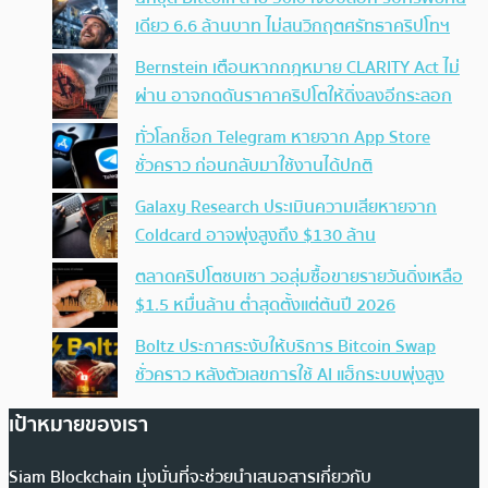
เดียว 6.6 ล้านบาท ไม่สนวิกฤตศรัทธาคริปโทฯ
Bernstein เตือนหากกฎหมาย CLARITY Act ไม่
ผ่าน อาจกดดันราคาคริปโตให้ดิ่งลงอีกระลอก
ทั่วโลกช็อก Telegram หายจาก App Store
ชั่วคราว ก่อนกลับมาใช้งานได้ปกติ
Galaxy Research ประเมินความเสียหายจาก
Coldcard อาจพุ่งสูงถึง $130 ล้าน
ตลาดคริปโตซบเซา วอลุ่มซื้อขายรายวันดิ่งเหลือ
$1.5 หมื่นล้าน ต่ำสุดตั้งแต่ต้นปี 2026
Boltz ประกาศระงับให้บริการ Bitcoin Swap
ชั่วคราว หลังตัวเลขการใช้ AI แฮ็กระบบพุ่งสูง
เป้าหมายของเรา
Siam Blockchain มุ่งมั่นที่จะช่วยนำเสนอสารเกี่ยวกับ