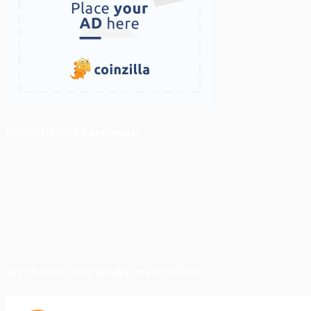
ติดตามเราบน Facebook
สภาวะตลาด (ความกลัว vs ความโลภ)