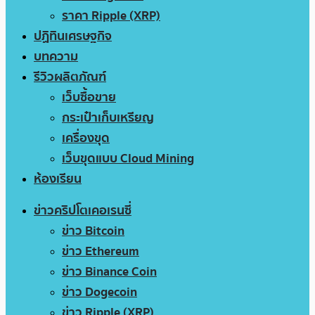
ราคา Ripple (XRP)
ปฏิทินเศรษฐกิจ
บทความ
รีวิวผลิตภัณฑ์
เว็บซื้อขาย
กระเป๋าเก็บเหรียญ
เครื่องขุด
เว็บขุดแบบ Cloud Mining
ห้องเรียน
ข่าวคริปโตเคอเรนซี่
ข่าว Bitcoin
ข่าว Ethereum
ข่าว Binance Coin
ข่าว Dogecoin
ข่าว Ripple (XRP)