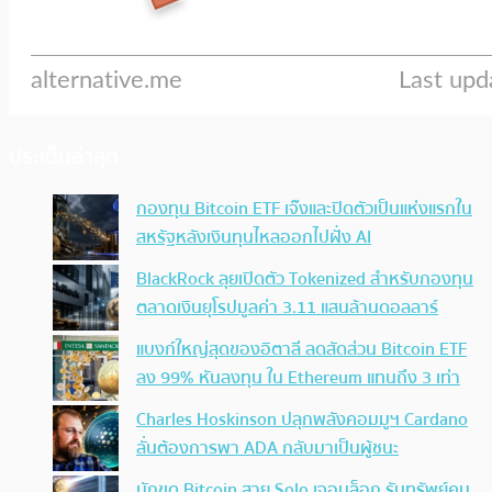
ประเด็นล่าสุด
กองทุน Bitcoin ETF เจ๊งและปิดตัวเป็นแห่งแรกใน
สหรัฐหลังเงินทุนไหลออกไปฝั่ง AI
BlackRock ลุยเปิดตัว Tokenized สำหรับกองทุน
ตลาดเงินยุโรปมูลค่า 3.11 แสนล้านดอลลาร์
แบงก์ใหญ่สุดของอิตาลี ลดสัดส่วน Bitcoin ETF
ลง 99% หันลงทุน ใน Ethereum แทนถึง 3 เท่า
Charles Hoskinson ปลุกพลังคอมมูฯ Cardano
ลั่นต้องการพา ADA กลับมาเป็นผู้ชนะ
นักขุด Bitcoin สาย Solo เจอบล็อก รับทรัพย์คน