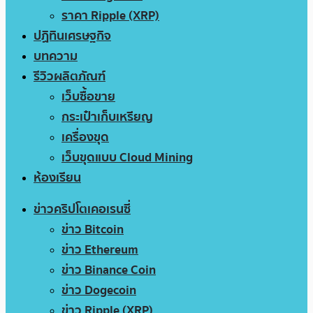
ราคา Ripple (XRP)
ปฏิทินเศรษฐกิจ
บทความ
รีวิวผลิตภัณฑ์
เว็บซื้อขาย
กระเป๋าเก็บเหรียญ
เครื่องขุด
เว็บขุดแบบ Cloud Mining
ห้องเรียน
ข่าวคริปโตเคอเรนซี่
ข่าว Bitcoin
ข่าว Ethereum
ข่าว Binance Coin
ข่าว Dogecoin
ข่าว Ripple (XRP)