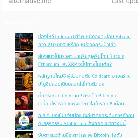
ประเด็นล่าสุด
ช่องโหว่ Coldcard ทำพิษ นักลงทุนโอน Bitcoin
กว่า 210,000 เหรียญหนีจากกระเป๋าเก่า
ส่องแนวโน้มราคา 3 เหรียญคริปโทฯ Bitcoin,
Ethereum และ XRP จะไปทางไหนต่อ?
หลักฐานใหม่ชี้ ผู้ร่วมก่อตั้ง Coldcard อาจสร้าง
บัญชีปลอมเนียนสอดไส้โค้ดตัวเอง
ตื่นตระหนก Coldcard! กระเป๋า Bitcoin ที่
เคลื่อนไหวรายวันพุ่งแตะนิวไฮในรอบ 8 เดือน
ก.ล.ต. ชงเข้ม! จับมือแบงก์ชาติยกระดับการกำกับ
ดูแลธุรกรรม Stablecoin เล็งออกแนวทางปีนี้
จับตาแนวต้านชี้ชะตา! กราฟ Bitcoin ก่อตัว