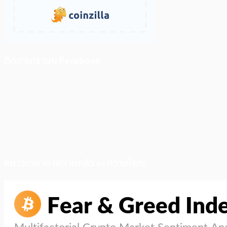
ติดตามเราบน Facebook
สภาวะตลาด (ความกลัว vs ความโลภ)