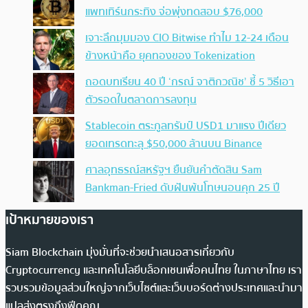
แพทเทิร์นกระทิง จ่อพุ่งทดสอบ $76,000
เจาะลึกมุมมอง CIO Bitwise ทำไม 12-24 เดือน
ข้างหน้าคือ ยุคทองของ Tokenization
ถอดบทเรียน 40 ปี ‘กรณ์ จาติกวณิช’ ชี้ 5 วิธีเอา
ตัวรอดในตลาดการลงทุน
Stablecoin ตระกูลทรัมป์ USD1 มาแรง ปีเดียว
ยอดเทรดทะลุ $50,000 ล้านบน Binance
ศาลอุทธรณ์สหรัฐฯ ยืนยันคำตัดสิน Sam
Bankman-Fried ดับฝันพ้นโทษนอนคุก 25 ปี
เป้าหมายของเรา
Siam Blockchain มุ่งมั่นที่จะช่วยนำเสนอสารเกี่ยวกับ
Cryptocurrency และเทคโนโลยีบล็อกเชนเพื่อคนไทย ในภาษาไทย เรา
รวบรวมข้อมูลส่วนใหญ่จากเว็บไซต์และเว็บบอร์ดต่างประเทศและนำมา
แปลส่งตรงถึงฟีดคุณ