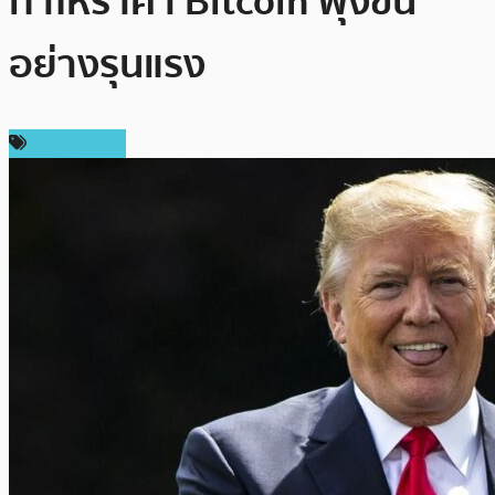
ทำให้ราคา Bitcoin พุ่งขึ้น
อย่างรุนแรง
ข่าว Bitcoin