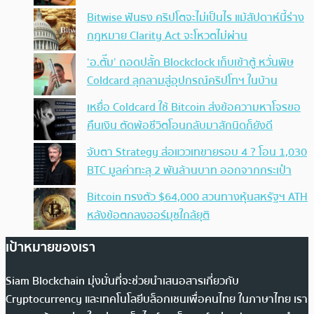
Bitwise ฟันธง คริปโตจะไม่เป็นไร แม้สัปดาห์นี้ร่าง
กฎหมาย Clarity Act จะโหวตไม่ผ่าน
‘อ.ตั๊ม’ ถอดปลั้ก Blockclock เก็บเข้าตู้ หวั่นพิษ
Coldcard ลุกลามสู่อุปกรณ์คริปโทฯ ในบ้าน
เหยื่อ Coldcard ใช้ Bitcoin ส่งข้อความหาโจรขอ
คืนเงิน ตัดพ้อชีวิตโอนกลับมาสักนิดก็ยังดี
จับตา Strategy ส่อแววเทขายรอบ 4 ? โอน 1,030
BTC มูลค่าทะลุ 2 พันล้านบาท ออกจากกระเป๋า
Bitcoin ทรงตัว $64,000 สวนทางหุ้นสหรัฐฯ ATH
หลังข้อตกลงฮอร์มุซใกล้ยุติ
เป้าหมายของเรา
Siam Blockchain มุ่งมั่นที่จะช่วยนำเสนอสารเกี่ยวกับ
Cryptocurrency และเทคโนโลยีบล็อกเชนเพื่อคนไทย ในภาษาไทย เรา