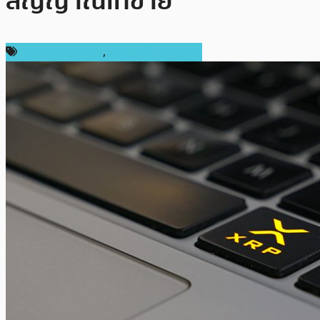
สัญญาณเทขาย
ข่าว Ripple (XRP)
,
ข่าวคริปโตเคอเรนซี่