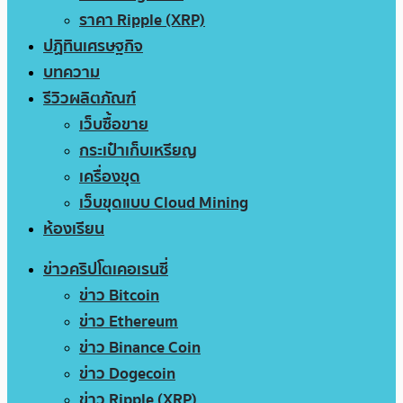
ราคา Ripple (XRP)
ปฏิทินเศรษฐกิจ
บทความ
รีวิวผลิตภัณฑ์
เว็บซื้อขาย
กระเป๋าเก็บเหรียญ
เครื่องขุด
เว็บขุดแบบ Cloud Mining
ห้องเรียน
ข่าวคริปโตเคอเรนซี่
ข่าว Bitcoin
ข่าว Ethereum
ข่าว Binance Coin
ข่าว Dogecoin
ข่าว Ripple (XRP)