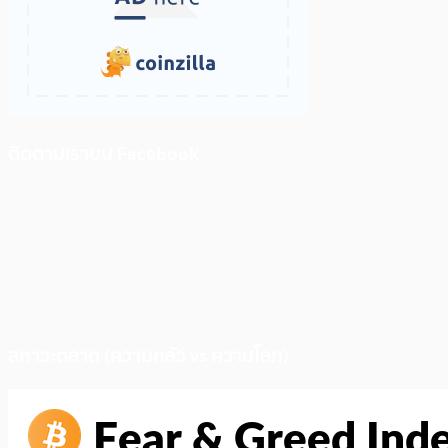
ติดตามเราบน Facebook
สภาวะตลาด (ความกลัว vs ความโลภ)