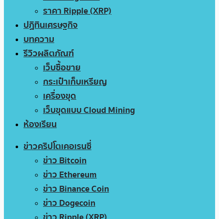
ราคา Ripple (XRP)
ปฏิทินเศรษฐกิจ
บทความ
รีวิวผลิตภัณฑ์
เว็บซื้อขาย
กระเป๋าเก็บเหรียญ
เครื่องขุด
เว็บขุดแบบ Cloud Mining
ห้องเรียน
ข่าวคริปโตเคอเรนซี่
ข่าว Bitcoin
ข่าว Ethereum
ข่าว Binance Coin
ข่าว Dogecoin
ข่าว Ripple (XRP)