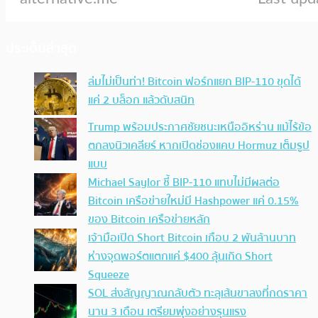
ประเด็นล่าสุด
ล่มไม่เป็นท่า! Bitcoin ฟอร์กแยก BIP-110 ขุดได้
แค่ 2 บล็อก แล้วดับสนิท
Trump พร้อมประกาศชัยชนะเหนืออิหร่าน แม้ไร้ข้อ
ตกลงนิวเคลียร์ หากเปิดช่องแคบ Hormuz เต็มรูป
แบบ
Michael Saylor ชี้ BIP-110 แทบไม่มีผลต่อ
Bitcoin เครือข่ายใหม่มี Hashpower แค่ 0.15%
ของ Bitcoin เครือข่ายหลัก
เจ้ามือเปิด Short Bitcoin เกือบ 2 พันล้านบาท
ห่างจุดพอร์ตแตกแค่ $400 ลุ้นเกิด Short
Squeeze
SOL ส่งสัญญาณกลับตัว ทะลุเส้นขาลงที่กดราคา
นาน 3 เดือน เตรียมพุ่งอย่างรุนแรง