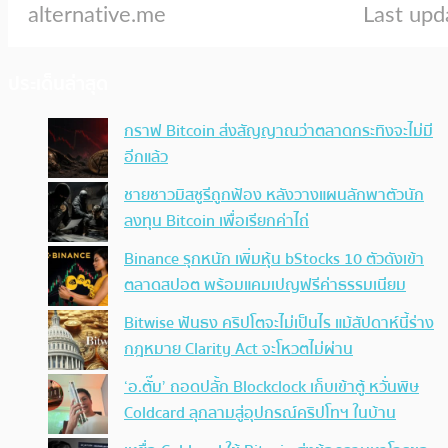
ประเด็นล่าสุด
กราฟ Bitcoin ส่งสัญญาณว่าตลาดกระทิงจะไม่มี
อีกแล้ว
ชายชาวมิสซูรีถูกฟ้อง หลังวางแผนลักพาตัวนัก
ลงทุน Bitcoin เพื่อเรียกค่าไถ่
Binance รุกหนัก เพิ่มหุ้น bStocks 10 ตัวดังเข้า
ตลาดสปอต พร้อมแคมเปญฟรีค่าธรรมเนียม
Bitwise ฟันธง คริปโตจะไม่เป็นไร แม้สัปดาห์นี้ร่าง
กฎหมาย Clarity Act จะโหวตไม่ผ่าน
‘อ.ตั๊ม’ ถอดปลั้ก Blockclock เก็บเข้าตู้ หวั่นพิษ
Coldcard ลุกลามสู่อุปกรณ์คริปโทฯ ในบ้าน