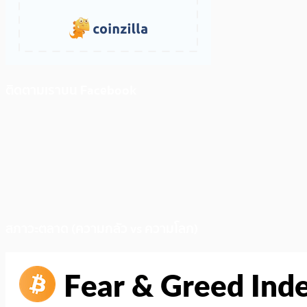
ติดตามเราบน Facebook
สภาวะตลาด (ความกลัว vs ความโลภ)