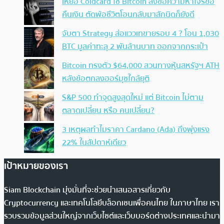
เหยื่อ Coldcard ใช้ Bitcoin ส่งข้อความหาโจรขอ
คืนเงิน ตัดพ้อชีวิตโอนกลับมาสักนิดก็ยังดี
จับตา Strategy ส่อแววเทขายรอบ 4 ? โอน 1,030
BTC มูลค่าทะลุ 2 พันล้านบาท ออกจากกระเป๋า
Bitcoin ทรงตัว $64,000 สวนทางหุ้นสหรัฐฯ ATH
หลังข้อตกลงฮอร์มุซใกล้ยุติ
S&P 500 ทำจุดสูงสุดใหม่ แต่ Bitcoin ไม่ตาม
ตลาดเปลี่ยน หรือ คนเปลี่ยน?
3 เหตุผลทำไมราคา Cardano (Ada) ถึงพุ่งแรง
22% ในสัปดาห์เดียว
เป้าหมายของเรา
Siam Blockchain มุ่งมั่นที่จะช่วยนำเสนอสารเกี่ยวกับ
Cryptocurrency และเทคโนโลยีบล็อกเชนเพื่อคนไทย ในภาษาไทย เรา
รวบรวมข้อมูลส่วนใหญ่จากเว็บไซต์และเว็บบอร์ดต่างประเทศและนำมา