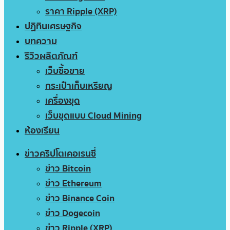
ราคา Ripple (XRP)
ปฏิทินเศรษฐกิจ
บทความ
รีวิวผลิตภัณฑ์
เว็บซื้อขาย
กระเป๋าเก็บเหรียญ
เครื่องขุด
เว็บขุดแบบ Cloud Mining
ห้องเรียน
ข่าวคริปโตเคอเรนซี่
ข่าว Bitcoin
ข่าว Ethereum
ข่าว Binance Coin
ข่าว Dogecoin
ข่าว Ripple (XRP)