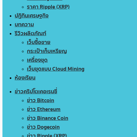
ราคา Ripple (XRP)
ปฏิทินเศรษฐกิจ
บทความ
รีวิวผลิตภัณฑ์
เว็บซื้อขาย
กระเป๋าเก็บเหรียญ
เครื่องขุด
เว็บขุดแบบ Cloud Mining
ห้องเรียน
ข่าวคริปโตเคอเรนซี่
ข่าว Bitcoin
ข่าว Ethereum
ข่าว Binance Coin
ข่าว Dogecoin
ข่าว Ripple (XRP)