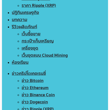
ราคา Ripple (XRP)
ปฏิทินเศรษฐกิจ
บทความ
รีวิวผลิตภัณฑ์
เว็บซื้อขาย
กระเป๋าเก็บเหรียญ
เครื่องขุด
เว็บขุดแบบ Cloud Mining
ห้องเรียน
ข่าวคริปโตเคอเรนซี่
ข่าว Bitcoin
ข่าว Ethereum
ข่าว Binance Coin
ข่าว Dogecoin
ข่าว Ripple (XRP)