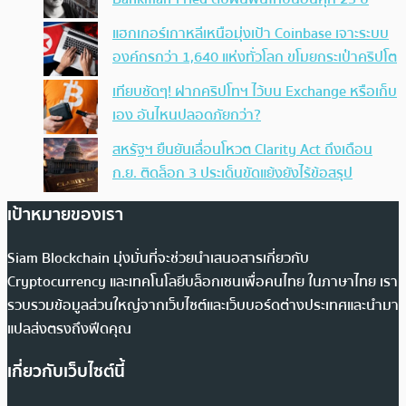
แฮกเกอร์เกาหลีเหนือมุ่งเป้า Coinbase เจาะระบบ
องค์กรกว่า 1,640 แห่งทั่วโลก ขโมยกระเป๋าคริปโต
เทียบชัดๆ! ฝากคริปโทฯ ไว้บน Exchange หรือเก็บ
เอง อันไหนปลอดภัยกว่า?
สหรัฐฯ ยืนยันเลื่อนโหวต Clarity Act ถึงเดือน
ก.ย. ติดล็อก 3 ประเด็นขัดแย้งยังไร้ข้อสรุป
เป้าหมายของเรา
Siam Blockchain มุ่งมั่นที่จะช่วยนำเสนอสารเกี่ยวกับ
Cryptocurrency และเทคโนโลยีบล็อกเชนเพื่อคนไทย ในภาษาไทย เรา
รวบรวมข้อมูลส่วนใหญ่จากเว็บไซต์และเว็บบอร์ดต่างประเทศและนำมา
แปลส่งตรงถึงฟีดคุณ
เกี่ยวกับเว็บไซต์นี้