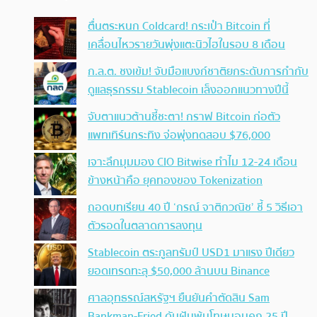
ตื่นตระหนก Coldcard! กระเป๋า Bitcoin ที่
เคลื่อนไหวรายวันพุ่งแตะนิวไฮในรอบ 8 เดือน
ก.ล.ต. ชงเข้ม! จับมือแบงก์ชาติยกระดับการกำกับ
ดูแลธุรกรรม Stablecoin เล็งออกแนวทางปีนี้
จับตาแนวต้านชี้ชะตา! กราฟ Bitcoin ก่อตัว
แพทเทิร์นกระทิง จ่อพุ่งทดสอบ $76,000
เจาะลึกมุมมอง CIO Bitwise ทำไม 12-24 เดือน
ข้างหน้าคือ ยุคทองของ Tokenization
ถอดบทเรียน 40 ปี ‘กรณ์ จาติกวณิช’ ชี้ 5 วิธีเอา
ตัวรอดในตลาดการลงทุน
Stablecoin ตระกูลทรัมป์ USD1 มาแรง ปีเดียว
ยอดเทรดทะลุ $50,000 ล้านบน Binance
ศาลอุทธรณ์สหรัฐฯ ยืนยันคำตัดสิน Sam
Bankman-Fried ดับฝันพ้นโทษนอนคุก 25 ปี