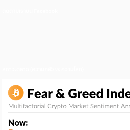
ติดตามเราบน Facebook
สภาวะตลาด (ความกลัว vs ความโลภ)