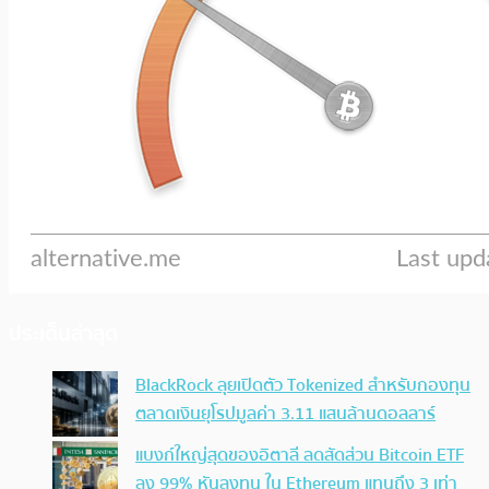
ประเด็นล่าสุด
BlackRock ลุยเปิดตัว Tokenized สำหรับกองทุน
ตลาดเงินยุโรปมูลค่า 3.11 แสนล้านดอลลาร์
แบงก์ใหญ่สุดของอิตาลี ลดสัดส่วน Bitcoin ETF
ลง 99% หันลงทุน ใน Ethereum แทนถึง 3 เท่า