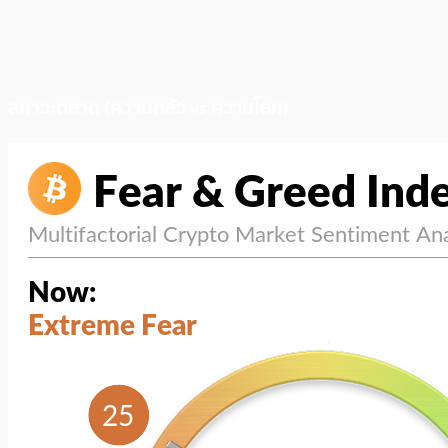
สภาวะตลาด (ความกลัว vs ความโลภ)