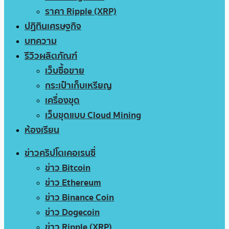
ราคา Ripple (XRP)
ปฏิทินเศรษฐกิจ
บทความ
รีวิวผลิตภัณฑ์
เว็บซื้อขาย
กระเป๋าเก็บเหรียญ
เครื่องขุด
เว็บขุดแบบ Cloud Mining
ห้องเรียน
ข่าวคริปโตเคอเรนซี่
ข่าว Bitcoin
ข่าว Ethereum
ข่าว Binance Coin
ข่าว Dogecoin
ข่าว Ripple (XRP)