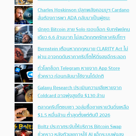
Charles Hoskinson ปลุกพลังคอมมูฯ Cardano
ลั่นต้องการพา ADA กลับมาเป็นผู้ชนะ
นักขุด Bitcoin สาย Solo เจอบล็อก รับทรัพย์คน
เดียว 6.6 ล้านบาท ไม่สนวิกฤตศรัทธาคริปโทฯ
Bernstein เตือนหากกฎหมาย CLARITY Act ไม่
ผ่าน อาจกดดันราคาคริปโตให้ดิ่งลงอีกระลอก
ทั่วโลกช็อก Telegram หายจาก App Store
ชั่วคราว ก่อนกลับมาใช้งานได้ปกติ
Galaxy Research ประเมินความเสียหายจาก
Coldcard อาจพุ่งสูงถึง $130 ล้าน
ตลาดคริปโตซบเซา วอลุ่มซื้อขายรายวันดิ่งเหลือ
$1.5 หมื่นล้าน ต่ำสุดตั้งแต่ต้นปี 2026
Boltz ประกาศระงับให้บริการ Bitcoin Swap
ชั่วคราว หลังตัวเลขการใช้ AI แฮ็กระบบพุ่งสูง