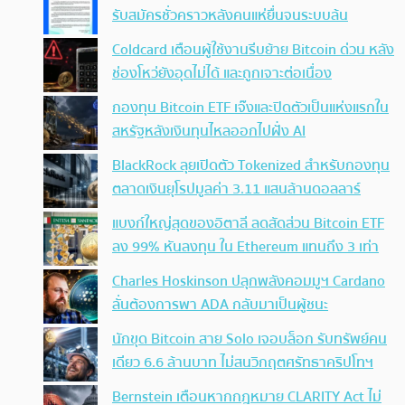
รับสมัครชั่วคราวหลังคนแห่ยื่นจนระบบล้น
Coldcard เตือนผู้ใช้งานรีบย้าย Bitcoin ด่วน หลัง
ช่องโหว่ยังอุดไม่ได้ และถูกเจาะต่อเนื่อง
กองทุน Bitcoin ETF เจ๊งและปิดตัวเป็นแห่งแรกใน
สหรัฐหลังเงินทุนไหลออกไปฝั่ง AI
BlackRock ลุยเปิดตัว Tokenized สำหรับกองทุน
ตลาดเงินยุโรปมูลค่า 3.11 แสนล้านดอลลาร์
แบงก์ใหญ่สุดของอิตาลี ลดสัดส่วน Bitcoin ETF
ลง 99% หันลงทุน ใน Ethereum แทนถึง 3 เท่า
Charles Hoskinson ปลุกพลังคอมมูฯ Cardano
ลั่นต้องการพา ADA กลับมาเป็นผู้ชนะ
นักขุด Bitcoin สาย Solo เจอบล็อก รับทรัพย์คน
เดียว 6.6 ล้านบาท ไม่สนวิกฤตศรัทธาคริปโทฯ
Bernstein เตือนหากกฎหมาย CLARITY Act ไม่