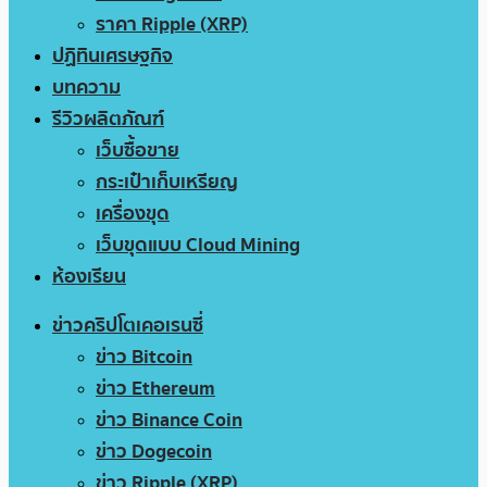
ราคา Ripple (XRP)
ปฏิทินเศรษฐกิจ
บทความ
รีวิวผลิตภัณฑ์
เว็บซื้อขาย
กระเป๋าเก็บเหรียญ
เครื่องขุด
เว็บขุดแบบ Cloud Mining
ห้องเรียน
ข่าวคริปโตเคอเรนซี่
ข่าว Bitcoin
ข่าว Ethereum
ข่าว Binance Coin
ข่าว Dogecoin
ข่าว Ripple (XRP)