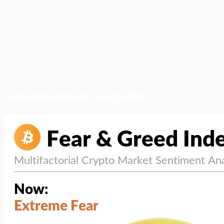
สภาวะตลาด (ความกลัว vs ความโลภ)