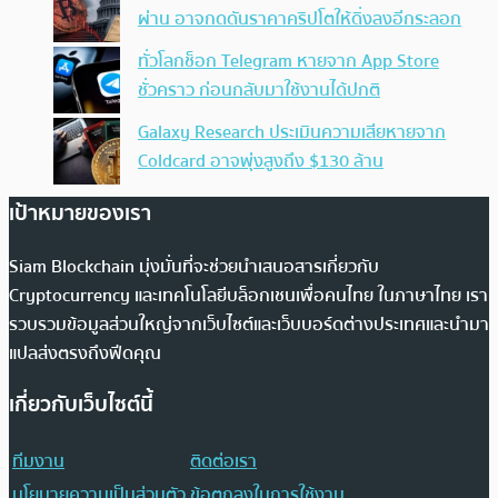
ผ่าน อาจกดดันราคาคริปโตให้ดิ่งลงอีกระลอก
ทั่วโลกช็อก Telegram หายจาก App Store
ชั่วคราว ก่อนกลับมาใช้งานได้ปกติ
Galaxy Research ประเมินความเสียหายจาก
Coldcard อาจพุ่งสูงถึง $130 ล้าน
เป้าหมายของเรา
Siam Blockchain มุ่งมั่นที่จะช่วยนำเสนอสารเกี่ยวกับ
Cryptocurrency และเทคโนโลยีบล็อกเชนเพื่อคนไทย ในภาษาไทย เรา
รวบรวมข้อมูลส่วนใหญ่จากเว็บไซต์และเว็บบอร์ดต่างประเทศและนำมา
แปลส่งตรงถึงฟีดคุณ
เกี่ยวกับเว็บไซต์นี้
ทีมงาน
ติดต่อเรา
นโยบายความเป็นส่วนตัว
ข้อตกลงในการใช้งาน