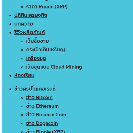
ราคา Ripple (XRP)
ปฏิทินเศรษฐกิจ
บทความ
รีวิวผลิตภัณฑ์
เว็บซื้อขาย
กระเป๋าเก็บเหรียญ
เครื่องขุด
เว็บขุดแบบ Cloud Mining
ห้องเรียน
ข่าวคริปโตเคอเรนซี่
ข่าว Bitcoin
ข่าว Ethereum
ข่าว Binance Coin
ข่าว Dogecoin
ข่าว Ripple (XRP)