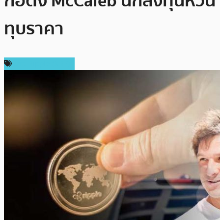
ก่อตั้ง McCaleb นักลงทุนหวั่น
ทุบราคา
ข่าว Ripple (XRP)