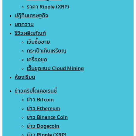
ราคา Ripple (XRP)
ปฏิทินเศรษฐกิจ
บทความ
รีวิวผลิตภัณฑ์
เว็บซื้อขาย
กระเป๋าเก็บเหรียญ
เครื่องขุด
เว็บขุดแบบ Cloud Mining
ห้องเรียน
ข่าวคริปโตเคอเรนซี่
ข่าว Bitcoin
ข่าว Ethereum
ข่าว Binance Coin
ข่าว Dogecoin
ข่าว Ripple (XRP)