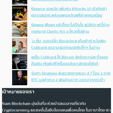
Binance รุกหนัก เพิ่มหุ้น bStocks 10 ตัวดังเข้า
ตลาดสปอต พร้อมแคมเปญฟรีค่าธรรมเนียม
Bitwise ฟันธง คริปโตจะไม่เป็นไร แม้สัปดาห์นี้ร่าง
กฎหมาย Clarity Act จะโหวตไม่ผ่าน
‘อ.ตั๊ม’ ถอดปลั้ก Blockclock เก็บเข้าตู้ หวั่นพิษ
Coldcard ลุกลามสู่อุปกรณ์คริปโทฯ ในบ้าน
เหยื่อ Coldcard ใช้ Bitcoin ส่งข้อความหาโจรขอ
คืนเงิน ตัดพ้อชีวิตโอนกลับมาสักนิดก็ยังดี
จับตา Strategy ส่อแววเทขายรอบ 4 ? โอน 1,030
BTC มูลค่าทะลุ 2 พันล้านบาท ออกจากกระเป๋า
เป้าหมายของเรา
Siam Blockchain มุ่งมั่นที่จะช่วยนำเสนอสารเกี่ยวกับ
Cryptocurrency และเทคโนโลยีบล็อกเชนเพื่อคนไทย ในภาษาไทย เรา