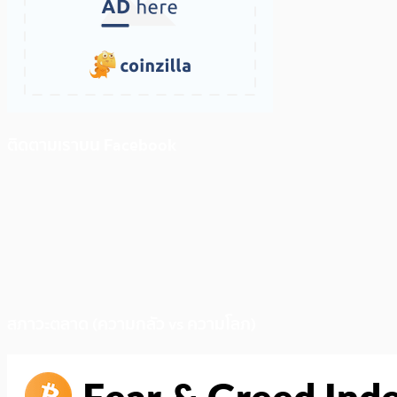
ติดตามเราบน Facebook
สภาวะตลาด (ความกลัว vs ความโลภ)