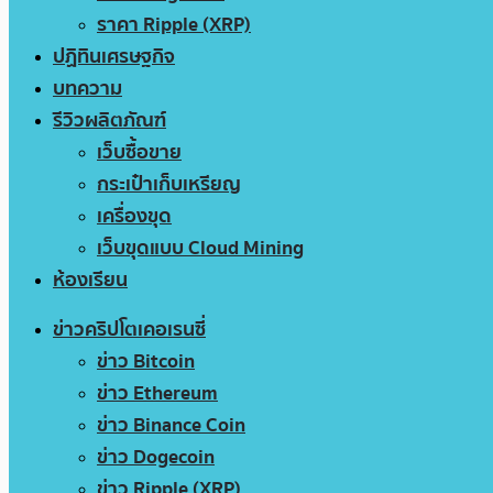
ราคา Ripple (XRP)
ปฏิทินเศรษฐกิจ
บทความ
รีวิวผลิตภัณฑ์
เว็บซื้อขาย
กระเป๋าเก็บเหรียญ
เครื่องขุด
เว็บขุดแบบ Cloud Mining
ห้องเรียน
ข่าวคริปโตเคอเรนซี่
ข่าว Bitcoin
ข่าว Ethereum
ข่าว Binance Coin
ข่าว Dogecoin
ข่าว Ripple (XRP)