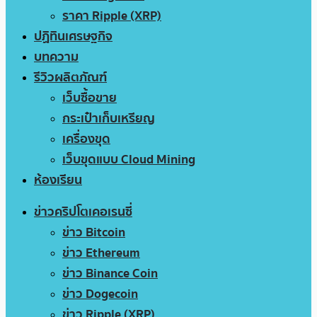
ราคา Ripple (XRP)
ปฏิทินเศรษฐกิจ
บทความ
รีวิวผลิตภัณฑ์
เว็บซื้อขาย
กระเป๋าเก็บเหรียญ
เครื่องขุด
เว็บขุดแบบ Cloud Mining
ห้องเรียน
ข่าวคริปโตเคอเรนซี่
ข่าว Bitcoin
ข่าว Ethereum
ข่าว Binance Coin
ข่าว Dogecoin
ข่าว Ripple (XRP)