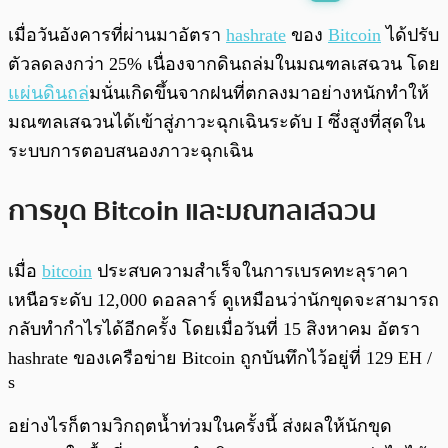
พร้อมเล่น
0:00
/
0:00
เมื่อวันอังคารที่ผ่านมาอัตรา
hashrate
ของ
Bitcoin
ได้ปรับ
ตัวลดลงกว่า 25% เนื่องจากดินถล่มในมณฑลเสฉวน โดย
แผ่นดินถล่
มนั่นเกิดขึ้นจากฝนที่ตกลงมาอย่างหนักทำให้
มณฑลเสฉวนได้เข้าสู่ภาวะฉุกเฉินระดับ I ซึ่งสูงที่สุดใน
ระบบการตอบสนองภาวะฉุกเฉิน
การขุด Bitcoin และมณฑลเสฉวน
เมื่อ
bitcoin
ประสบความสำเร็จในการเบรคทะลุราคา
เหนือระดับ 12,000 ดอลลาร์ ดูเหมือนว่านักขุดจะสามารถ
กลับทำกำไรได้อีกครั้ง โดยเมื่อวันที่ 15 สิงหาคม อัตรา
hashrate ของเครือข่าย Bitcoin ถูกบันทึกไว้อยู่ที่ 129 EH /
s
อย่างไรก็ตามวิกฤตน้ำท่วมในครั้งนี้ ส่งผลให้นักขุด