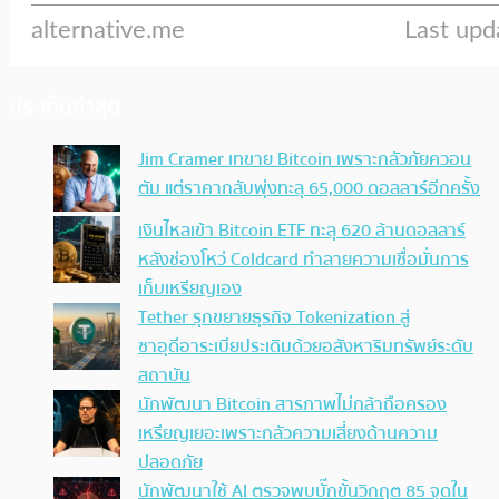
ประเด็นล่าสุด
Jim Cramer เทขาย Bitcoin เพราะกลัวภัยควอน
ตัม แต่ราคากลับพุ่งทะลุ 65,000 ดอลลาร์อีกครั้ง
เงินไหลเข้า Bitcoin ETF ทะลุ 620 ล้านดอลลาร์
หลังช่องโหว่ Coldcard ทำลายความเชื่อมั่นการ
เก็บเหรียญเอง
Tether รุกขยายธุรกิจ Tokenization สู่
ซาอุดีอาระเบียประเดิมด้วยอสังหาริมทรัพย์ระดับ
สถาบัน
นักพัฒนา Bitcoin สารภาพไม่กล้าถือครอง
เหรียญเยอะเพราะกลัวความเสี่ยงด้านความ
ปลอดภัย
นักพัฒนาใช้ AI ตรวจพบบั๊กขั้นวิกฤต 85 จุดใน