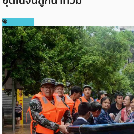
ขุดในจีนถูกน้ำท่วม
ข่าว Bitcoin