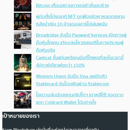
Bitcoin เตือนสถานการณ์เข้าขั้นเลวร้าย
ผู้ก่อตั้งโปรเจกต์ NFT ถูกฟ้องข้อหาหลอกลงทุน
หลังนำเงิน 10 ล้านดอลลาร์ไปเล่นพนัน
Broadridge จับมือ Payward Services เปิดทางผู้
ถือหุ้นโทเคน xStocksโหวตลงมติในการประชุมผู้
ถือหุ้นจริง
Cashcat ขึ้นแท่นเหรียญมีมที่โตแรงที่สุดในเวลานี้
สัปดาห์เดียวพุ่งกว่า 150%
Western Union จับมือ Visa ลุยเปิดตัว
Stablecard ดันโอนเงินผ่าน Stablecoin
ไขความลับนักลงทุนคริปโทฯ เกาหลีใต้! รอดจาก
แฮก Coldcard Wallet ได้อย่างไร
เป้าหมายของเรา
Siam Blockchain มุ่งมั่นที่จะช่วยนำเสนอสารเกี่ยวกับ