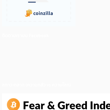
ติดตามเราบน Facebook
สภาวะตลาด (ความกลัว vs ความโลภ)