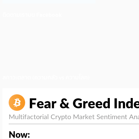
ติดตามเราบน Facebook
สภาวะตลาด (ความกลัว vs ความโลภ)