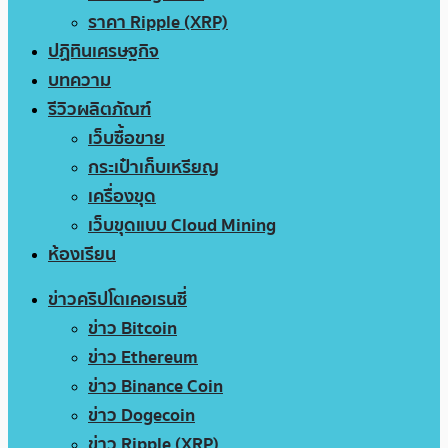
ราคา Ripple (XRP)
ปฏิทินเศรษฐกิจ
บทความ
รีวิวผลิตภัณฑ์
เว็บซื้อขาย
กระเป๋าเก็บเหรียญ
เครื่องขุด
เว็บขุดแบบ Cloud Mining
ห้องเรียน
ข่าวคริปโตเคอเรนซี่
ข่าว Bitcoin
ข่าว Ethereum
ข่าว Binance Coin
ข่าว Dogecoin
ข่าว Ripple (XRP)