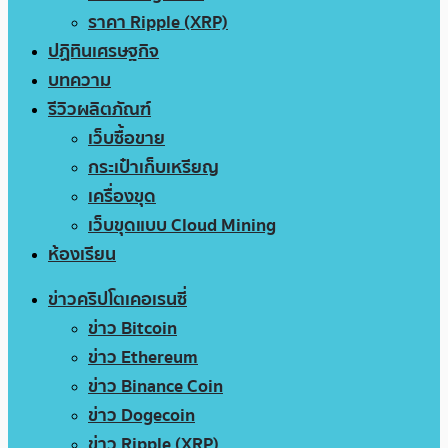
ราคา Ripple (XRP)
ปฏิทินเศรษฐกิจ
บทความ
รีวิวผลิตภัณฑ์
เว็บซื้อขาย
กระเป๋าเก็บเหรียญ
เครื่องขุด
เว็บขุดแบบ Cloud Mining
ห้องเรียน
ข่าวคริปโตเคอเรนซี่
ข่าว Bitcoin
ข่าว Ethereum
ข่าว Binance Coin
ข่าว Dogecoin
ข่าว Ripple (XRP)