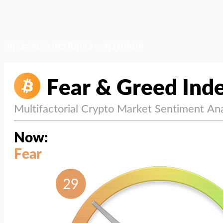
สภาวะตลาด (ความกลัว vs ความโลภ)