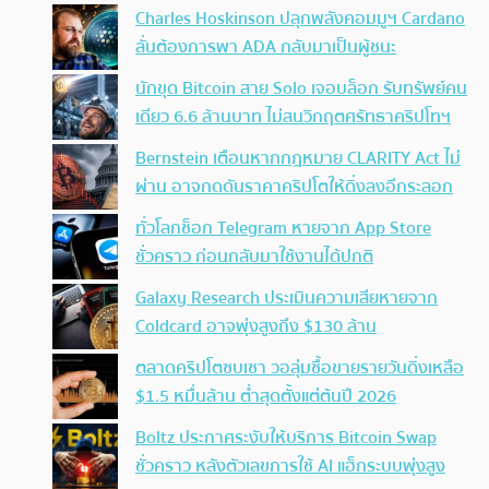
Charles Hoskinson ปลุกพลังคอมมูฯ Cardano
ลั่นต้องการพา ADA กลับมาเป็นผู้ชนะ
นักขุด Bitcoin สาย Solo เจอบล็อก รับทรัพย์คน
เดียว 6.6 ล้านบาท ไม่สนวิกฤตศรัทธาคริปโทฯ
Bernstein เตือนหากกฎหมาย CLARITY Act ไม่
ผ่าน อาจกดดันราคาคริปโตให้ดิ่งลงอีกระลอก
ทั่วโลกช็อก Telegram หายจาก App Store
ชั่วคราว ก่อนกลับมาใช้งานได้ปกติ
Galaxy Research ประเมินความเสียหายจาก
Coldcard อาจพุ่งสูงถึง $130 ล้าน
ตลาดคริปโตซบเซา วอลุ่มซื้อขายรายวันดิ่งเหลือ
$1.5 หมื่นล้าน ต่ำสุดตั้งแต่ต้นปี 2026
Boltz ประกาศระงับให้บริการ Bitcoin Swap
ชั่วคราว หลังตัวเลขการใช้ AI แฮ็กระบบพุ่งสูง