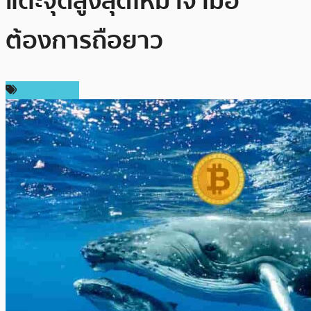
แตะจุดสูงสุดใหม่ เจ้ามือ
ต้องการถือยาว
ข่าว Bitcoin