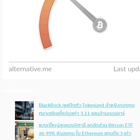
ประเด็นล่าสุด
BlackRock ลุยเปิดตัว Tokenized สำหรับกองทุน
ตลาดเงินยุโรปมูลค่า 3.11 แสนล้านดอลลาร์
แบงก์ใหญ่สุดของอิตาลี ลดสัดส่วน Bitcoin ETF
ลง 99% หันลงทุน ใน Ethereum แทนถึง 3 เท่า