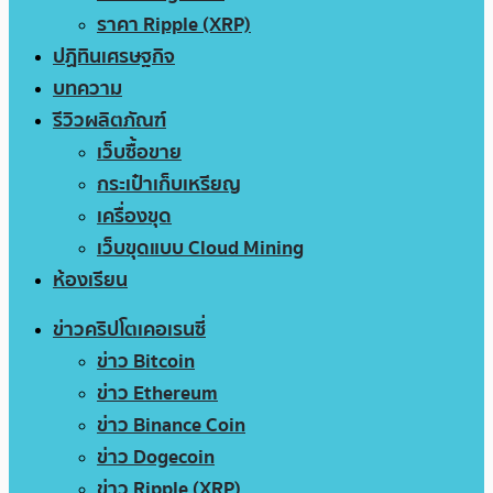
ราคา Ripple (XRP)
ปฏิทินเศรษฐกิจ
บทความ
รีวิวผลิตภัณฑ์
เว็บซื้อขาย
กระเป๋าเก็บเหรียญ
เครื่องขุด
เว็บขุดแบบ Cloud Mining
ห้องเรียน
ข่าวคริปโตเคอเรนซี่
ข่าว Bitcoin
ข่าว Ethereum
ข่าว Binance Coin
ข่าว Dogecoin
ข่าว Ripple (XRP)