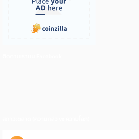
ติดตามเราบน Facebook
สภาวะตลาด (ความกลัว vs ความโลภ)