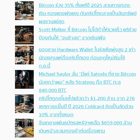
Bitcoin ร่วง 35% ตั้งแต่ปี 2025 สวนทางทอง-
เงิน-ทองแดงพุ่งแรง ดันคริปโตกลายเป็นสินทรัพย์
ผลงานแย่สุด
Scott Melker ชี้ Bitcoin ไม่ได้ทำให้รวยเร็ว แต่ช่วย
ป้องกันให้ “จนช้าลง” จากเงินเฟ้อ
ยอดขาย Hardware Wallet ในรัสเซียพุ่งสูง 2 เท่า
นักลงทุนแห่ถือคริปโตเอง ก่อนกฎใหม่เริ่มใช้
ก.ย.นี้
Michael Saylor ลั่น “มีแค่ Satoshi ที่ขาย Bitcoin
น้อยกว่าผม” หลัง Strategy ถือ BTC ทะลุ
840,000 BTC
คริปโตถูกขโมยไปแล้วกว่า $1,200 ล้าน จาก 276
เหตุการณ์ในปี ปี 2026 Coldcard คิดเป็นสัดส่วน
10% จากทั้งหมด
จีนเทขายพันธบัตรสหรัฐฯเหลือ $659,000 ล้าน
เดินหน้าสะสมทองคำต่อเนื่องแทน