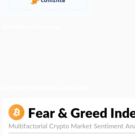
ติดตามเราบน Facebook
สภาวะตลาด (ความกลัว vs ความโลภ)