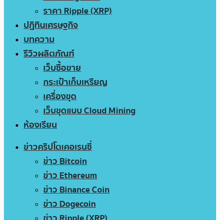
ราคา Ripple (XRP)
ปฏิทินเศรษฐกิจ
บทความ
รีวิวผลิตภัณฑ์
เว็บซื้อขาย
กระเป๋าเก็บเหรียญ
เครื่องขุด
เว็บขุดแบบ Cloud Mining
ห้องเรียน
ข่าวคริปโตเคอเรนซี่
ข่าว Bitcoin
ข่าว Ethereum
ข่าว Binance Coin
ข่าว Dogecoin
ข่าว Ripple (XRP)