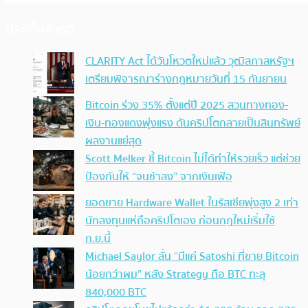
ประเด็นล่าสุด
CLARITY Act ได้วันโหวตใหม่แล้ว วุฒิสภาสหรัฐฯ
เตรียมพิจารณาร่างกฎหมายวันที่ 15 กันยายน
Bitcoin ร่วง 35% ตั้งแต่ปี 2025 สวนทางทอง-
เงิน-ทองแดงพุ่งแรง ดันคริปโตกลายเป็นสินทรัพย์
ผลงานแย่สุด
Scott Melker ชี้ Bitcoin ไม่ได้ทำให้รวยเร็ว แต่ช่วย
ป้องกันให้ “จนช้าลง” จากเงินเฟ้อ
ยอดขาย Hardware Wallet ในรัสเซียพุ่งสูง 2 เท่า
นักลงทุนแห่ถือคริปโตเอง ก่อนกฎใหม่เริ่มใช้
ก.ย.นี้
Michael Saylor ลั่น “มีแค่ Satoshi ที่ขาย Bitcoin
น้อยกว่าผม” หลัง Strategy ถือ BTC ทะลุ
840,000 BTC