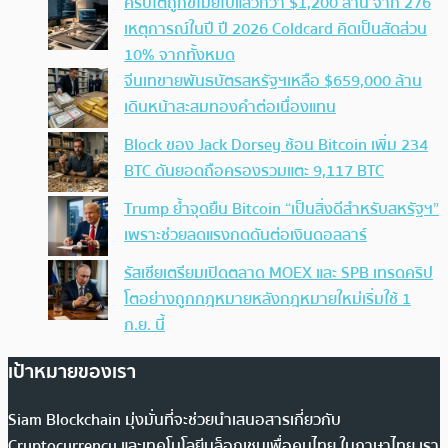
คริปโตถูกขโมยไปแล้วกว่า $1,200 ล้าน จาก 276
เหตุการณ์ในปี ปี 2026 Coldcard คิดเป็นสัดส่วน
10% จากทั้งหมด
จีนเทขายพันธบัตรสหรัฐฯเหลือ $659,000 ล้าน
เดินหน้าสะสมทองคำต่อเนื่องแทน
Block ของ Jack Dorsey ช้อน Bitcoin เพิ่ม 234
BTC ดันยอดถือครองรวมแตะ 9,117 BTC
Trump ย้ำจุดยืน Bitcoin “เป็นสิ่งดีสำหรับสหรัฐฯ”
เพราะช่วยลดแรงกดดันต่อเงินดอลลาร์
รัสเซียเตรียมเปิดตลาด MOEX และ SPB เทรดคริป
โตอย่างถูกกฎหมายหลังกฎหมายใหม่เริ่มใช้ 1
ก.ย. นี้
เป้าหมายของเรา
Siam Blockchain มุ่งมั่นที่จะช่วยนำเสนอสารเกี่ยวกับ
Cryptocurrency และเทคโนโลยีบล็อกเชนเพื่อคนไทย ในภาษาไทย เรา