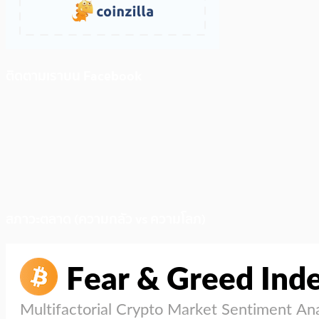
ติดตามเราบน Facebook
สภาวะตลาด (ความกลัว vs ความโลภ)