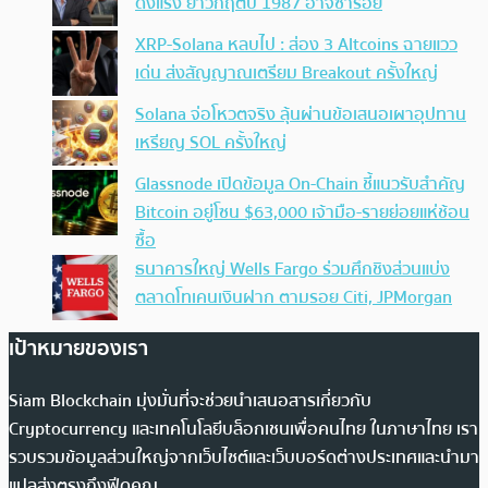
ดิ่งแรง ย้ำวิกฤตปี 1987 อาจซ้ำรอย
XRP-Solana หลบไป : ส่อง 3 Altcoins ฉายแวว
เด่น ส่งสัญญาณเตรียม Breakout ครั้งใหญ่
Solana จ่อโหวตจริง ลุ้นผ่านข้อเสนอเผาอุปทาน
เหรียญ SOL ครั้งใหญ่
Glassnode เปิดข้อมูล On-Chain ชี้แนวรับสำคัญ
Bitcoin อยู่โซน $63,000 เจ้ามือ-รายย่อยแห่ช้อน
ซื้อ
ธนาคารใหญ่ Wells Fargo ร่วมศึกชิงส่วนแบ่ง
ตลาดโทเคนเงินฝาก ตามรอย Citi, JPMorgan
เป้าหมายของเรา
Siam Blockchain มุ่งมั่นที่จะช่วยนำเสนอสารเกี่ยวกับ
Cryptocurrency และเทคโนโลยีบล็อกเชนเพื่อคนไทย ในภาษาไทย เรา
รวบรวมข้อมูลส่วนใหญ่จากเว็บไซต์และเว็บบอร์ดต่างประเทศและนำมา
แปลส่งตรงถึงฟีดคุณ