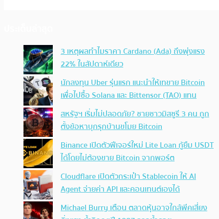
ประเด็นล่าสุด
3 เหตุผลทำไมราคา Cardano (Ada) ถึงพุ่งแรง
22% ในสัปดาห์เดียว
นักลงทุน Uber รุ่นแรก แนะนำให้เทขาย Bitcoin
เพื่อไปซื้อ Solana และ Bittensor (TAO) แทน
สหรัฐฯ เริ่มไม่ปลอดภัย? ชายชาวมิสซูรี 3 คน ถูก
ตั้งข้อหาบุกรุกบ้านขโมย Bitcoin
Binance เปิดตัวฟีเจอร์ใหม่ Lite Loan กู้ยืม USDT
ได้โดยไม่ต้องขาย Bitcoin จากพอร์ต
Cloudflare เปิดตัวกระเป๋า Stablecoin ให้ AI
Agent จ่ายค่า API และคอนเทนต์เองได้
Michael Burry เตือน ตลาดหุ้นอาจใกล้พีคเสี่ยง