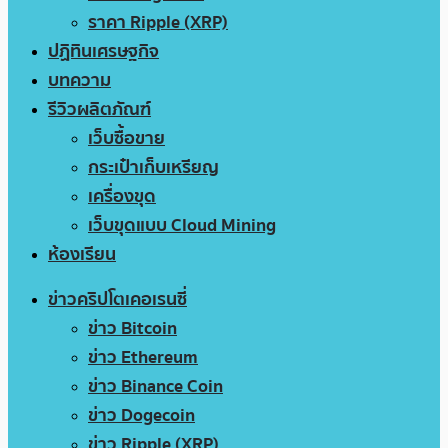
ราคา Ripple (XRP)
ปฏิทินเศรษฐกิจ
บทความ
รีวิวผลิตภัณฑ์
เว็บซื้อขาย
กระเป๋าเก็บเหรียญ
เครื่องขุด
เว็บขุดแบบ Cloud Mining
ห้องเรียน
ข่าวคริปโตเคอเรนซี่
ข่าว Bitcoin
ข่าว Ethereum
ข่าว Binance Coin
ข่าว Dogecoin
ข่าว Ripple (XRP)