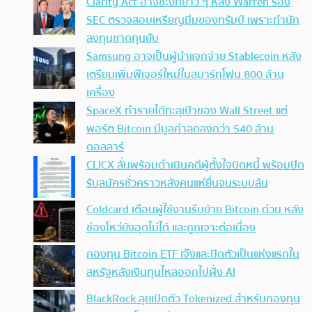
Clarity Act อาจชะงักยาว ๆ หลัง Warren ร้อง
SEC ตรวจสอบเหรียญมีมของทรัมป์ เพราะทำนัก
ลงทุนขาดทุนยับ
Samsung อาจเป็นผู้นำแจกจ่าย Stablecoin หลัง
เตรียมเพิ่มฟีเจอร์ใหม่ในสมาร์ทโฟน 800 ล้าน
เครื่อง
SpaceX ทำรายได้ทะลุเป้าของ Wall Street แต่
พอร์ต Bitcoin มีมูลค่าลดลงกว่า 540 ล้าน
ดอลลาร์
CLICX ลั่นพร้อมดำเนินคดีผู้ตั้งใจบิดหนี้ พร้อมปิด
รับสมัครชั่วคราวหลังคนแห่ยื่นจนระบบล้น
Coldcard เตือนผู้ใช้งานรีบย้าย Bitcoin ด่วน หลัง
ช่องโหว่ยังอุดไม่ได้ และถูกเจาะต่อเนื่อง
กองทุน Bitcoin ETF เจ๊งและปิดตัวเป็นแห่งแรกใน
สหรัฐหลังเงินทุนไหลออกไปฝั่ง AI
BlackRock ลุยเปิดตัว Tokenized สำหรับกองทุน