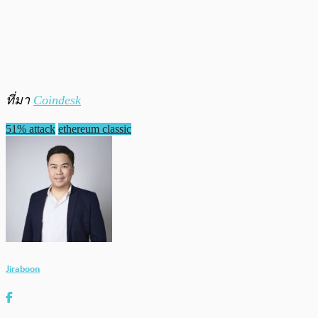
ที่มา
Coindesk
51% attack
ethereum classic
Jiraboon