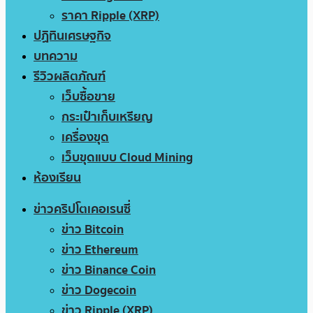
ราคา Ripple (XRP)
ปฏิทินเศรษฐกิจ
บทความ
รีวิวผลิตภัณฑ์
เว็บซื้อขาย
กระเป๋าเก็บเหรียญ
เครื่องขุด
เว็บขุดแบบ Cloud Mining
ห้องเรียน
ข่าวคริปโตเคอเรนซี่
ข่าว Bitcoin
ข่าว Ethereum
ข่าว Binance Coin
ข่าว Dogecoin
ข่าว Ripple (XRP)