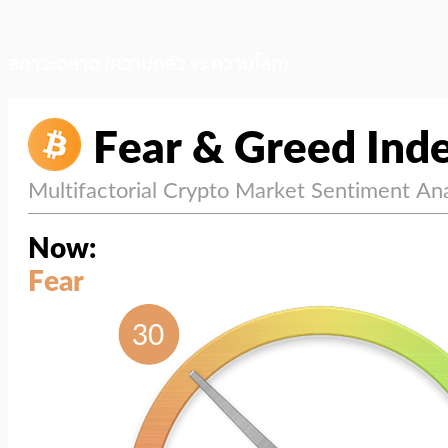
สภาวะตลาด (ความกลัว vs ความโลภ)