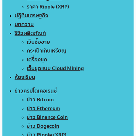
ราคา Ripple (XRP)
ปฏิทินเศรษฐกิจ
บทความ
รีวิวผลิตภัณฑ์
เว็บซื้อขาย
กระเป๋าเก็บเหรียญ
เครื่องขุด
เว็บขุดแบบ Cloud Mining
ห้องเรียน
ข่าวคริปโตเคอเรนซี่
ข่าว Bitcoin
ข่าว Ethereum
ข่าว Binance Coin
ข่าว Dogecoin
ข่าว Ripple (XRP)