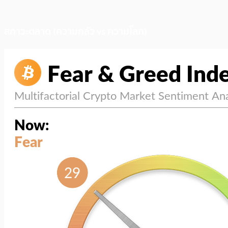
สภาวะตลาด (ความกลัว vs ความโลภ)