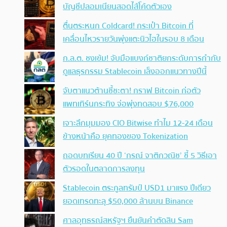
บัญชีปลอมเนียนสอดไส้โค้ดตัวเอง
ตื่นตระหนก Coldcard! กระเป๋า Bitcoin ที่
เคลื่อนไหวรายวันพุ่งแตะนิวไฮในรอบ 8 เดือน
ก.ล.ต. ชงเข้ม! จับมือแบงก์ชาติยกระดับการกำกับ
ดูแลธุรกรรม Stablecoin เล็งออกแนวทางปีนี้
จับตาแนวต้านชี้ชะตา! กราฟ Bitcoin ก่อตัว
แพทเทิร์นกระทิง จ่อพุ่งทดสอบ $76,000
เจาะลึกมุมมอง CIO Bitwise ทำไม 12-24 เดือน
ข้างหน้าคือ ยุคทองของ Tokenization
ถอดบทเรียน 40 ปี ‘กรณ์ จาติกวณิช’ ชี้ 5 วิธีเอา
ตัวรอดในตลาดการลงทุน
Stablecoin ตระกูลทรัมป์ USD1 มาแรง ปีเดียว
ยอดเทรดทะลุ $50,000 ล้านบน Binance
ศาลอุทธรณ์สหรัฐฯ ยืนยันคำตัดสิน Sam