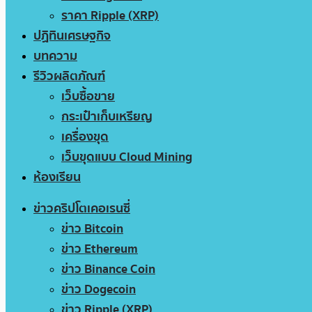
ราคา Ripple (XRP)
ปฏิทินเศรษฐกิจ
บทความ
รีวิวผลิตภัณฑ์
เว็บซื้อขาย
กระเป๋าเก็บเหรียญ
เครื่องขุด
เว็บขุดแบบ Cloud Mining
ห้องเรียน
ข่าวคริปโตเคอเรนซี่
ข่าว Bitcoin
ข่าว Ethereum
ข่าว Binance Coin
ข่าว Dogecoin
ข่าว Ripple (XRP)