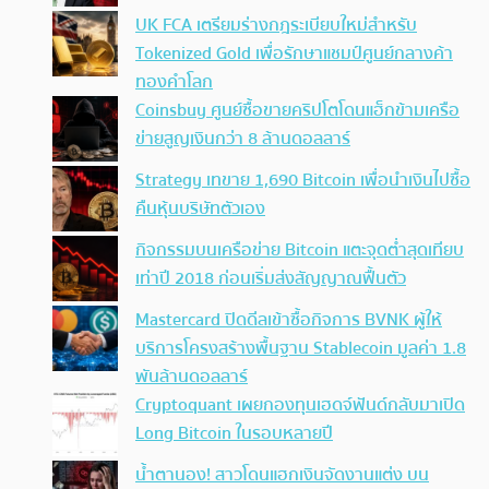
UK FCA เตรียมร่างกฎระเบียบใหม่สำหรับ
Tokenized Gold เพื่อรักษาแชมป์ศูนย์กลางค้า
ทองคำโลก
Coinsbuy ศูนย์ซื้อขายคริปโตโดนแฮ็กข้ามเครือ
ข่ายสูญเงินกว่า 8 ล้านดอลลาร์
Strategy เทขาย 1,690 Bitcoin เพื่อนำเงินไปซื้อ
คืนหุ้นบริษัทตัวเอง
กิจกรรมบนเครือข่าย Bitcoin แตะจุดต่ำสุดเทียบ
เท่าปี 2018 ก่อนเริ่มส่งสัญญาณฟื้นตัว
Mastercard ปิดดีลเข้าซื้อกิจการ BVNK ผู้ให้
บริการโครงสร้างพื้นฐาน Stablecoin มูลค่า 1.8
พันล้านดอลลาร์
Cryptoquant เผยกองทุนเฮดจ์ฟันด์กลับมาเปิด
Long Bitcoin ในรอบหลายปี
น้ำตานอง! สาวโดนแฮกเงินจัดงานแต่ง บน