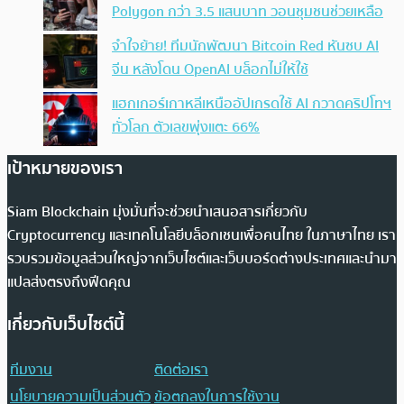
Polygon กว่า 3.5 แสนบาท วอนชุมชนช่วยเหลือ
จำใจย้าย! ทีมนักพัฒนา Bitcoin Red หันซบ AI
จีน หลังโดน OpenAI บล็อกไม่ให้ใช้
แฮกเกอร์เกาหลีเหนืออัปเกรดใช้ AI กวาดคริปโทฯ
ทั่วโลก ตัวเลขพุ่งแตะ 66%
เป้าหมายของเรา
Siam Blockchain มุ่งมั่นที่จะช่วยนำเสนอสารเกี่ยวกับ
Cryptocurrency และเทคโนโลยีบล็อกเชนเพื่อคนไทย ในภาษาไทย เรา
รวบรวมข้อมูลส่วนใหญ่จากเว็บไซต์และเว็บบอร์ดต่างประเทศและนำมา
แปลส่งตรงถึงฟีดคุณ
เกี่ยวกับเว็บไซต์นี้
ทีมงาน
ติดต่อเรา
นโยบายความเป็นส่วนตัว
ข้อตกลงในการใช้งาน