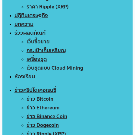
ราคา Ripple (XRP)
ปฏิทินเศรษฐกิจ
บทความ
รีวิวผลิตภัณฑ์
เว็บซื้อขาย
กระเป๋าเก็บเหรียญ
เครื่องขุด
เว็บขุดแบบ Cloud Mining
ห้องเรียน
ข่าวคริปโตเคอเรนซี่
ข่าว Bitcoin
ข่าว Ethereum
ข่าว Binance Coin
ข่าว Dogecoin
ข่าว Ripple (XRP)