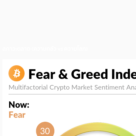
สภาวะตลาด (ความกลัว vs ความโลภ)