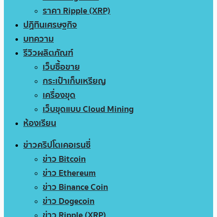
ราคา Ripple (XRP)
ปฏิทินเศรษฐกิจ
บทความ
รีวิวผลิตภัณฑ์
เว็บซื้อขาย
กระเป๋าเก็บเหรียญ
เครื่องขุด
เว็บขุดแบบ Cloud Mining
ห้องเรียน
ข่าวคริปโตเคอเรนซี่
ข่าว Bitcoin
ข่าว Ethereum
ข่าว Binance Coin
ข่าว Dogecoin
ข่าว Ripple (XRP)