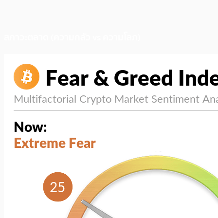
สภาวะตลาด (ความกลัว vs ความโลภ)