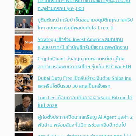
ตลาดคริปโทฯ ฟื้น! Bitcoin ยื้อแถว $64,700 ลุ้น
ทะลุผ่านกรอบ $65,000
ปูตินตัดหน้าทรัมป์ เซ็นลงนามอนุมัติกฎหมายคริป
โทฯ ฉบับแรก เริ่มมีผลบังคับใช้ 1 ก.ย. นี้
Strategy เข้าร่วม Invest America สมทบทุน
8,200 บาท/ปี เข้าบัญชีทรัมป์แจกบุตรพนักงาน
CryptoQuant ส่งสัญญาณตลาดหมีเข้าสู่โค้ง
สุดท้าย หลังพบเจ้าคริปโทฯ ซุ่มเก็บ BTC และ ETH
Dubai Duty Free เปิดรับชำระเงินด้วย Shiba Inu
และคริปโตอื่นรวม 30 สกุลเป็นครั้งแรก
Tom Lee เตือนควอนตัมอาจเจาะระบบ Bitcoin ได้
ในปี 2028
ผู้ก่อตั้งประกาศปิดฉากเหรียญ AI Agent มูลค่า 2
พันล้าน พร้อมลั่นจะไม่มีการช่วยเหลืออีกต่อไป