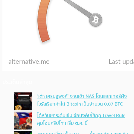
ประเด็นล่าสุด
‘เต๋า เศรษฐพงศ์’ งานเข้า NAS โดนแฮกเกอร์ฝัง
ไวรัสเรียกค่าไถ่ Bitcoin เป็นจำนวน 0.07 BTC
ไต้หวันยกระดับเข้ม จ่อบังคับใช้กฏ Travel Rule
คุมโอนคริปโทฯ เริ่ม ต.ค. นี้